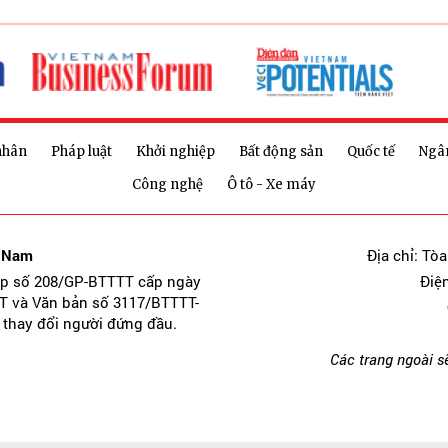
nhân
Pháp luật
Khởi nghiệp
Bất động sản
Quốc tế
Ngâ
Công nghệ
Ô tô - Xe máy
t Nam
Địa chỉ: Tò
ép số 208/GP-BTTTT cấp ngày
Điệ
T và Văn bản số 3117/BTTTT-
 thay đổi người đứng đầu.
Các trang ngoài s