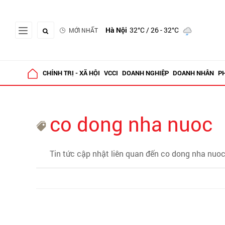
Hà Nội
32°C
/ 26 - 32°C
MỚI NHẤT
CHÍNH TRỊ - XÃ HỘI
VCCI
DOANH NGHIỆP
DOANH NHÂN
P
co dong nha nuoc
Tin tức cập nhật liên quan đến co dong nha nuo