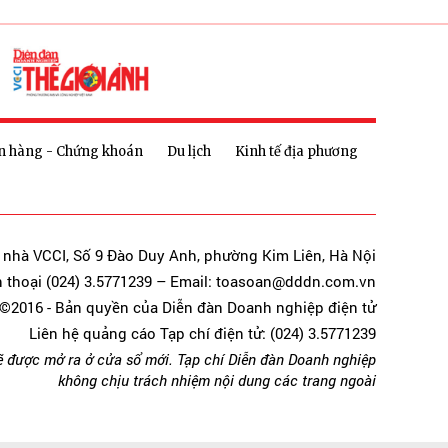
n hàng - Chứng khoán
Du lịch
Kinh tế địa phương
a nhà VCCI, Số 9 Đào Duy Anh, phường Kim Liên, Hà Nội
n thoại (024) 3.5771239 – Email: toasoan@dddn.com.vn
©2016 - Bản quyền của Diễn đàn Doanh nghiệp điện tử
Liên hệ quảng cáo Tạp chí điện tử: (024) 3.5771239
ẽ được mở ra ở cửa sổ mới. Tạp chí Diễn đàn Doanh nghiệp
không chịu trách nhiệm nội dung các trang ngoài