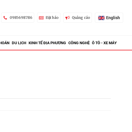
English
0985698786
Đặt báo
Quảng cáo
KHOÁN
DU LỊCH
KINH TẾ ĐỊA PHƯƠNG
CÔNG NGHỆ
Ô TÔ - XE MÁY