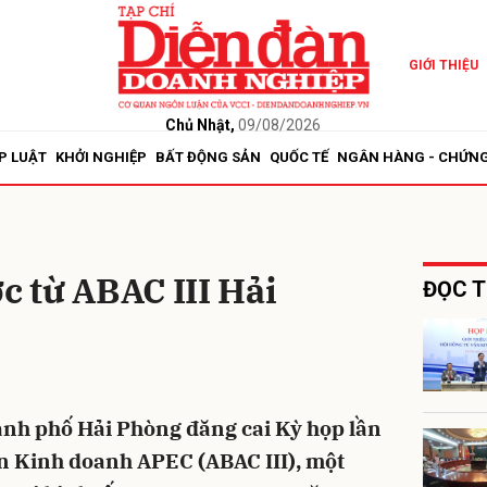
GIỚI THIỆU
bình luận
Chủ Nhật,
09/08/2026
P LUẬT
KHỞI NGHIỆP
BẤT ĐỘNG SẢN
QUỐC TẾ
NGÂN HÀNG - CHỨN
c từ ABAC III Hải
ĐỌC T
Hủy
G
ành phố Hải Phòng đăng cai Kỳ họp lần
n Kinh doanh APEC (ABAC III), một