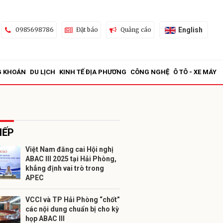
English
0985698786
Đặt báo
Quảng cáo
G KHOÁN
DU LỊCH
KINH TẾ ĐỊA PHƯƠNG
CÔNG NGHỆ
Ô TÔ - XE MÁY
IẾP
Việt Nam đăng cai Hội nghị
ABAC III 2025 tại Hải Phòng,
ửi
khẳng định vai trò trong
APEC
VCCI và TP Hải Phòng “chốt”
các nội dung chuẩn bị cho kỳ
họp ABAC III