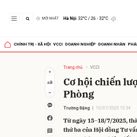
Hà Nội
32°C
/ 26 - 32°C
MỚI NHẤT
Gửi 
CHÍNH TRỊ - XÃ HỘI
VCCI
DOANH NGHIỆP
DOANH NHÂN
PHÁ
Trang chủ
VCCI
Cơ hội chiến lượ
Phòng
Trường Đặng
15/07/2025 15:34
Từ ngày 15–18/7/2025, th
thứ ba của Hội đồng Tư vấ