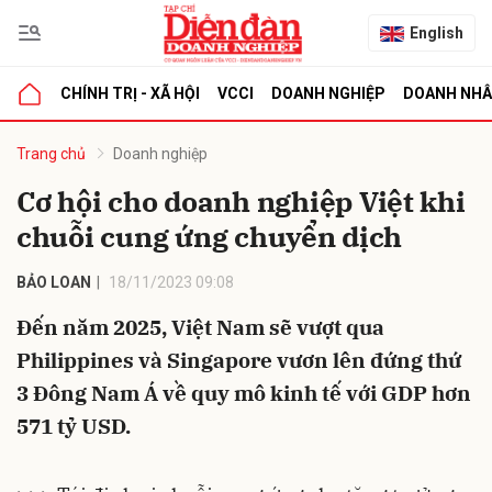
English
CHÍNH TRỊ - XÃ HỘI
VCCI
DOANH NGHIỆP
DOANH NH
bình luận
Trang chủ
Doanh nghiệp
Cơ hội cho doanh nghiệp Việt khi
chuỗi cung ứng chuyển dịch
BẢO LOAN
18/11/2023 09:08
Đến năm 2025, Việt Nam sẽ vượt qua
Philippines và Singapore vươn lên đứng thứ
Hủy
G
3 Đông Nam Á về quy mô kinh tế với GDP hơn
571 tỷ USD.