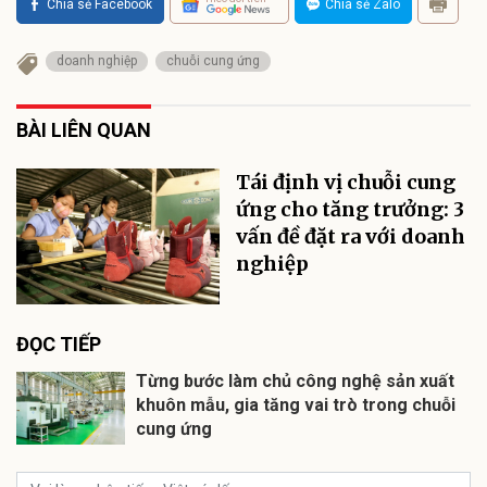
Chia sẻ Facebook
Chia sẻ Zalo
doanh nghiệp
chuỗi cung ứng
BÀI LIÊN QUAN
Tái định vị chuỗi cung
ứng cho tăng trưởng: 3
vấn đề đặt ra với doanh
nghiệp
ĐỌC TIẾP
Từng bước làm chủ công nghệ sản xuất
khuôn mẫu, gia tăng vai trò trong chuỗi
cung ứng