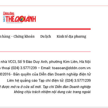
n hàng - Chứng khoán
Du lịch
Kinh tế địa phương
a nhà VCCI, Số 9 Đào Duy Anh, phường Kim Liên, Hà Nội
n thoại (024) 3.5771239 – Email: toasoan@dddn.com.vn
©2016 - Bản quyền của Diễn đàn Doanh nghiệp điện tử
Liên hệ quảng cáo Tạp chí điện tử: (024) 3.5771239
ẽ được mở ra ở cửa sổ mới. Tạp chí Diễn đàn Doanh nghiệp
không chịu trách nhiệm nội dung các trang ngoài