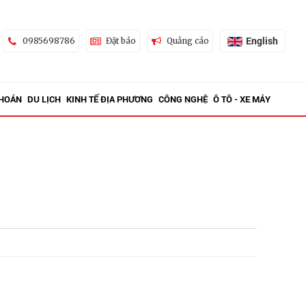
English
0985698786
Đặt báo
Quảng cáo
KHOÁN
DU LỊCH
KINH TẾ ĐỊA PHƯƠNG
CÔNG NGHỆ
Ô TÔ - XE MÁY