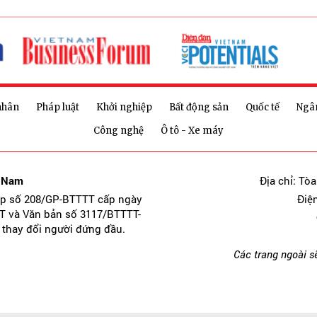
nhân
Pháp luật
Khởi nghiệp
Bất động sản
Quốc tế
Ngâ
Công nghệ
Ô tô - Xe máy
t Nam
Địa chỉ: Tò
ép số 208/GP-BTTTT cấp ngày
Điệ
T và Văn bản số 3117/BTTTT-
 thay đổi người đứng đầu.
Các trang ngoài s