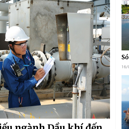
Só
16/
hiếu ngành Dầu khí đến