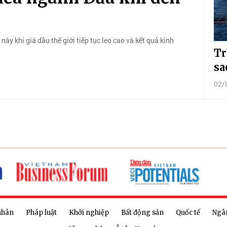
y khi giá dầu thế giới tiếp tục leo cao và kết quả kinh
Tr
sa
02/
nhân
Pháp luật
Khởi nghiệp
Bất động sản
Quốc tế
Ngâ