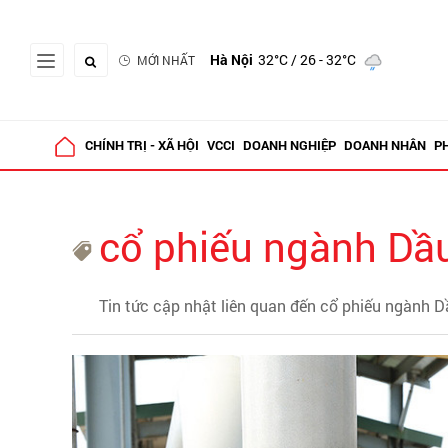
Hà Nội
32°C
/ 26 - 32°C
MỚI NHẤT
CHÍNH TRỊ - XÃ HỘI
VCCI
DOANH NGHIỆP
DOANH NHÂN
P
cổ phiếu ngành Dầu
Tin tức cập nhật liên quan đến cổ phiếu ngành D