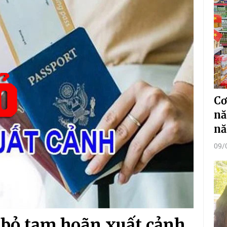
Cơ
nă
nă
09/
 bỏ tạm hoãn xuất cảnh,