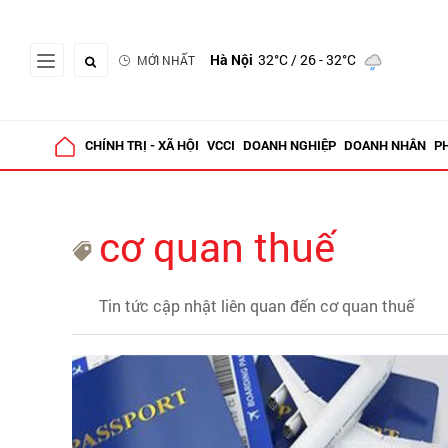
Hà Nội
32°C
/ 26 - 32°C
MỚI NHẤT
CHÍNH TRỊ - XÃ HỘI
VCCI
DOANH NGHIỆP
DOANH NHÂN
P
cơ quan thuế
Tin tức cập nhật liên quan đến cơ quan thuế