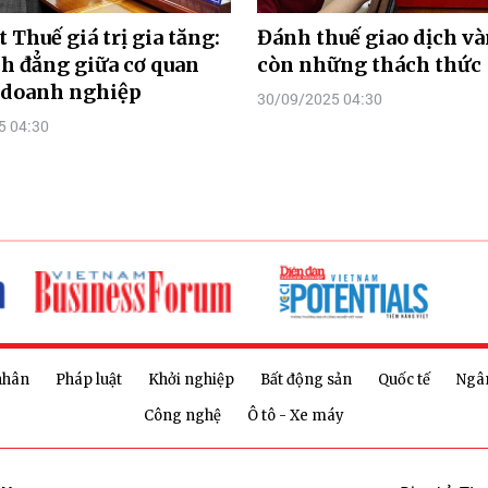
t Thuế giá trị gia tăng:
Đánh thuế giao dịch và
h đẳng giữa cơ quan
còn những thách thức
 doanh nghiệp
30/09/2025 04:30
5 04:30
nhân
Pháp luật
Khởi nghiệp
Bất động sản
Quốc tế
Ngâ
Công nghệ
Ô tô - Xe máy