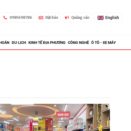
English
0985698786
Đặt báo
Quảng cáo
KHOÁN
DU LỊCH
KINH TẾ ĐỊA PHƯƠNG
CÔNG NGHỆ
Ô TÔ - XE MÁY