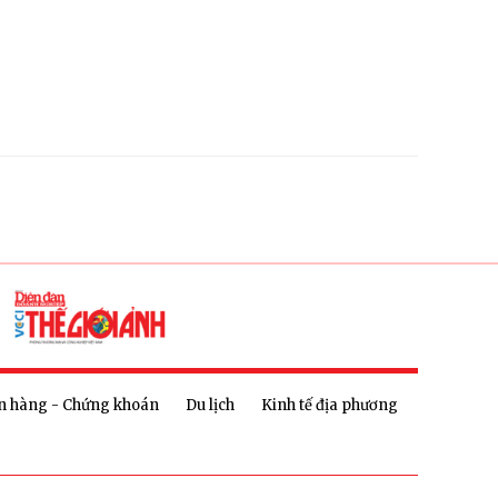
n hàng - Chứng khoán
Du lịch
Kinh tế địa phương