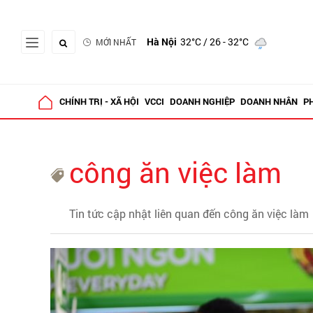
Hà Nội
32°C
/ 26 - 32°C
MỚI NHẤT
CHÍNH TRỊ - XÃ HỘI
VCCI
DOANH NGHIỆP
DOANH NHÂN
P
công ăn việc làm
Tin tức cập nhật liên quan đến công ăn việc làm