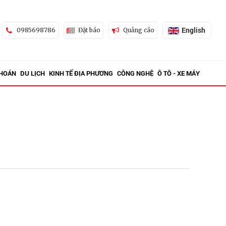
English
0985698786
Đặt báo
Quảng cáo
KHOÁN
DU LỊCH
KINH TẾ ĐỊA PHƯƠNG
CÔNG NGHỆ
Ô TÔ - XE MÁY