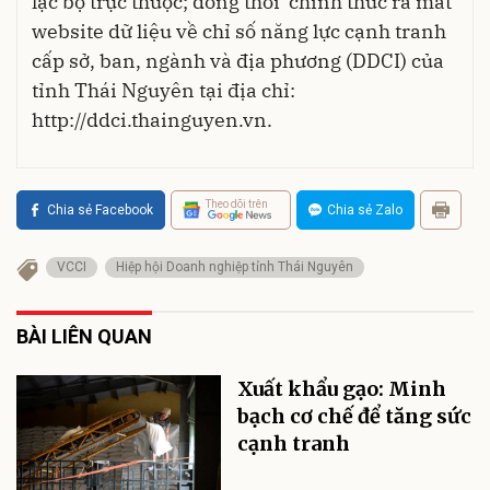
lạc bộ trực thuộc; đồng thời chính thức ra mắt
website dữ liệu về chỉ số năng lực cạnh tranh
cấp sở, ban, ngành và địa phương (DDCI) của
tỉnh Thái Nguyên tại địa chỉ:
http://ddci.thainguyen.vn
.
Theo dõi trên
Chia sẻ Facebook
Chia sẻ Zalo
VCCI
Hiệp hội Doanh nghiệp tỉnh Thái Nguyên
BÀI LIÊN QUAN
Xuất khẩu gạo: Minh
bạch cơ chế để tăng sức
cạnh tranh