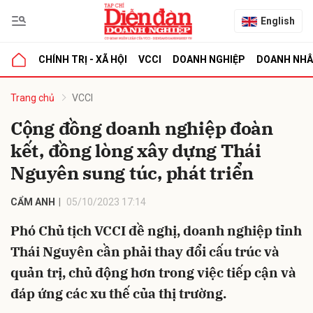
English
CHÍNH TRỊ - XÃ HỘI
VCCI
DOANH NGHIỆP
DOANH NH
bình luận
Trang chủ
VCCI
Cộng đồng doanh nghiệp đoàn
kết, đồng lòng xây dựng Thái
Nguyên sung túc, phát triển
CẨM ANH
05/10/2023 17:14
Phó Chủ tịch VCCI đề nghị, doanh nghiệp tỉnh
Hủy
G
Thái Nguyên cần phải thay đổi cấu trúc và
quản trị, chủ động hơn trong việc tiếp cận và
đáp ứng các xu thế của thị trường.