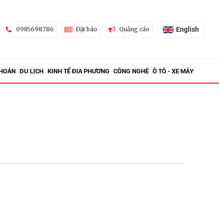
English
0985698786
Đặt báo
Quảng cáo
KHOÁN
DU LỊCH
KINH TẾ ĐỊA PHƯƠNG
CÔNG NGHỆ
Ô TÔ - XE MÁY