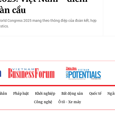
oàn cầu
rld Congress 2025 mang theo thông điệp của đoàn kết, hợp
stics.
nhân
Pháp luật
Khởi nghiệp
Bất động sản
Quốc tế
Ngâ
Công nghệ
Ô tô - Xe máy