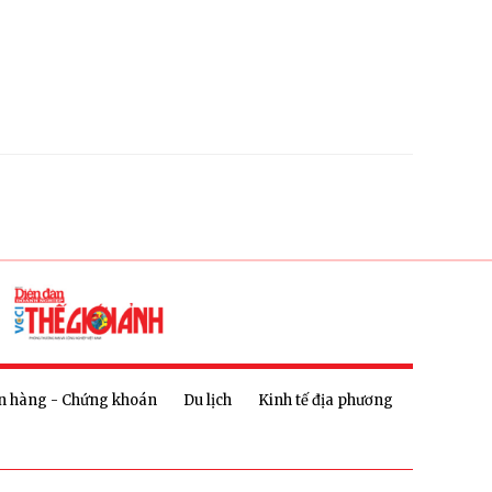
n hàng - Chứng khoán
Du lịch
Kinh tế địa phương