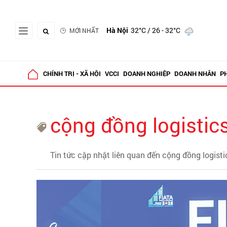
Hà Nội
32°C
/ 26 - 32°C
MỚI NHẤT
CHÍNH TRỊ - XÃ HỘI
VCCI
DOANH NGHIỆP
DOANH NHÂN
P
cộng đồng logistic
Tin tức cập nhật liên quan đến cộng đồng logisti