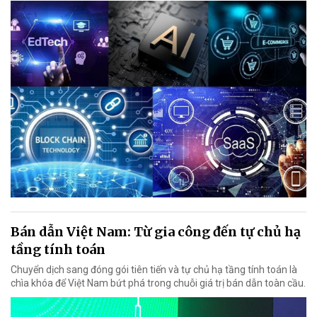
Bán dẫn Việt Nam: Từ gia công đến tự chủ hạ
tầng tính toán
Chuyển dịch sang đóng gói tiên tiến và tự chủ hạ tầng tính toán là
chìa khóa để Việt Nam bứt phá trong chuỗi giá trị bán dẫn toàn cầu.