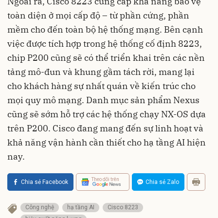
Ngoài ra, Cisco 8223 cung cấp khả năng bảo vệ
toàn diện ở mọi cấp độ – từ phần cứng, phần
mềm cho đến toàn bộ hệ thống mạng. Bên cạnh
việc được tích hợp trong hệ thống cố định 8223,
chip P200 cũng sẽ có thể triển khai trên các nền
tảng mô-đun và khung gầm tách rời, mang lại
cho khách hàng sự nhất quán về kiến trúc cho
mọi quy mô mạng. Danh mục sản phẩm Nexus
cũng sẽ sớm hỗ trợ các hệ thống chạy NX-OS dựa
trên P200. Cisco đang mang đến sự linh hoạt và
khả năng vận hành cần thiết cho hạ tầng AI hiện
nay.
Theo dõi trên
Chia sẻ Facebook
Chia sẻ Zalo
Công nghệ
hạ tầng AI
Cisco 8223