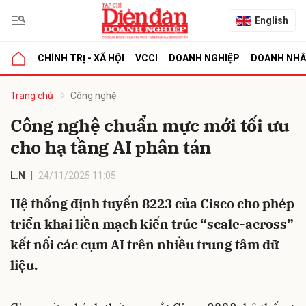
English
CHÍNH TRỊ - XÃ HỘI
VCCI
DOANH NGHIỆP
DOANH NH
bình luận
Trang chủ
Công nghệ
Công nghệ chuẩn mực mới tối ưu
cho hạ tầng AI phân tán
L.N
24/11/2025 11:05
Hệ thống định tuyến 8223 của Cisco cho phép
triển khai liền mạch kiến trúc “scale-across”
Hủy
G
kết nối các cụm AI trên nhiều trung tâm dữ
liệu.