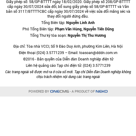
Giấy phép số: 58/GP-BTTTT ngày 18/02/2020. Giấy phép số 208/GP-BTTTT
cấp ngày 30/07/2024 sửa đổi, bổ sung giấy phép số 58/GP-BTTTT và Văn
bản số 3117/BTTTT-CBC cấp ngày 30/07/2024 về việc sửa đổi măng séc và
thay đổi người đứng đầu.
Tổng Biên tập:
Nguyễn Linh Anh
Phó Tổng Biên tập:
Phạm Văn Hùng, Nguyễn Tiến Dũng
Tổng Thư ký tòa soạn:
Nguyễn Thị Thu Hương
Địa chỉ: Tòa nhà VCCI, Số 9 Đào Duy Anh, phường Kim Liên, Hà Nội
Điện thoại (024) 3.5771239 – Email: toasoan@dddn.com.vn
©2016 - Bản quyền của Diễn đàn Doanh nghiệp điện tử
Liên hệ quảng cáo Tạp chí điện tử: (024) 3.5771239
Các trang ngoài sẽ được mở ra ở cửa sổ mới. Tạp chí Diễn đàn Doanh nghiệp không
chịu trách nhiệm nội dung các trang ngoài
POWERED BY
- A PRODUCT OF
ONE
CMS
NEKO