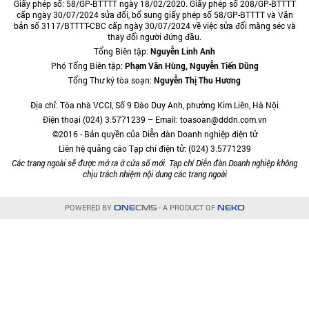
Giấy phép số: 58/GP-BTTTT ngày 18/02/2020. Giấy phép số 208/GP-BTTTT
cấp ngày 30/07/2024 sửa đổi, bổ sung giấy phép số 58/GP-BTTTT và Văn
bản số 3117/BTTTT-CBC cấp ngày 30/07/2024 về việc sửa đổi măng séc và
thay đổi người đứng đầu.
Tổng Biên tập:
Nguyễn Linh Anh
Phó Tổng Biên tập:
Phạm Văn Hùng, Nguyễn Tiến Dũng
Tổng Thư ký tòa soạn:
Nguyễn Thị Thu Hương
Địa chỉ: Tòa nhà VCCI, Số 9 Đào Duy Anh, phường Kim Liên, Hà Nội
Điện thoại (024) 3.5771239 – Email: toasoan@dddn.com.vn
©2016 - Bản quyền của Diễn đàn Doanh nghiệp điện tử
Liên hệ quảng cáo Tạp chí điện tử: (024) 3.5771239
Các trang ngoài sẽ được mở ra ở cửa sổ mới. Tạp chí Diễn đàn Doanh nghiệp không
chịu trách nhiệm nội dung các trang ngoài
POWERED BY
- A PRODUCT OF
ONE
CMS
NEKO