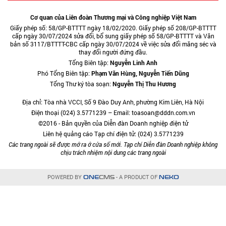
Cơ quan của Liên đoàn Thương mại và Công nghiệp Việt Nam
Giấy phép số: 58/GP-BTTTT ngày 18/02/2020. Giấy phép số 208/GP-BTTTT
cấp ngày 30/07/2024 sửa đổi, bổ sung giấy phép số 58/GP-BTTTT và Văn
bản số 3117/BTTTT-CBC cấp ngày 30/07/2024 về việc sửa đổi măng séc và
thay đổi người đứng đầu.
Tổng Biên tập:
Nguyễn Linh Anh
Phó Tổng Biên tập:
Phạm Văn Hùng, Nguyễn Tiến Dũng
Tổng Thư ký tòa soạn:
Nguyễn Thị Thu Hương
Địa chỉ: Tòa nhà VCCI, Số 9 Đào Duy Anh, phường Kim Liên, Hà Nội
Điện thoại (024) 3.5771239 – Email: toasoan@dddn.com.vn
©2016 - Bản quyền của Diễn đàn Doanh nghiệp điện tử
Liên hệ quảng cáo Tạp chí điện tử: (024) 3.5771239
Các trang ngoài sẽ được mở ra ở cửa sổ mới. Tạp chí Diễn đàn Doanh nghiệp không
chịu trách nhiệm nội dung các trang ngoài
POWERED BY
- A PRODUCT OF
ONE
CMS
NEKO