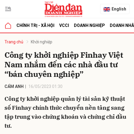
English
CHÍNH TRỊ - XÃ HỘI
VCCI
DOANH NGHIỆP
DOANH NH
bình luận
Trang chủ
Khởi nghiệp
Công ty khởi nghiệp Finhay Việt
Nam nhắm đến các nhà đầu tư
“bán chuyên nghiệp”
CẨM ANH
16/05/2023 01:30
Công ty khởi nghiệp quản lý tài sản kỹ thuật
Hủy
G
số Finhay chính thức chuyển nền tảng sang
tập trung vào chứng khoán và chứng chỉ đầu
tư.