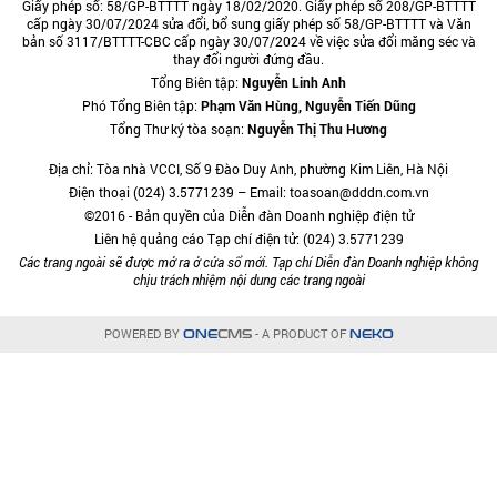
Giấy phép số: 58/GP-BTTTT ngày 18/02/2020. Giấy phép số 208/GP-BTTTT
cấp ngày 30/07/2024 sửa đổi, bổ sung giấy phép số 58/GP-BTTTT và Văn
bản số 3117/BTTTT-CBC cấp ngày 30/07/2024 về việc sửa đổi măng séc và
thay đổi người đứng đầu.
Tổng Biên tập:
Nguyễn Linh Anh
Phó Tổng Biên tập:
Phạm Văn Hùng, Nguyễn Tiến Dũng
Tổng Thư ký tòa soạn:
Nguyễn Thị Thu Hương
Địa chỉ: Tòa nhà VCCI, Số 9 Đào Duy Anh, phường Kim Liên, Hà Nội
Điện thoại (024) 3.5771239 – Email: toasoan@dddn.com.vn
©2016 - Bản quyền của Diễn đàn Doanh nghiệp điện tử
Liên hệ quảng cáo Tạp chí điện tử: (024) 3.5771239
Các trang ngoài sẽ được mở ra ở cửa sổ mới. Tạp chí Diễn đàn Doanh nghiệp không
chịu trách nhiệm nội dung các trang ngoài
POWERED BY
- A PRODUCT OF
ONE
CMS
NEKO