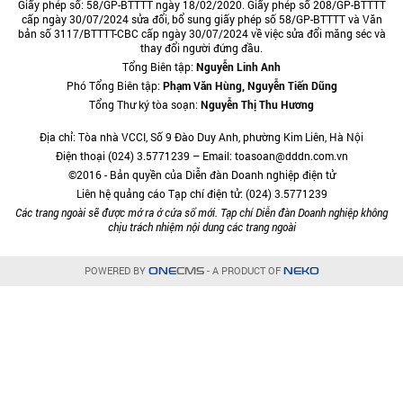
Giấy phép số: 58/GP-BTTTT ngày 18/02/2020. Giấy phép số 208/GP-BTTTT
cấp ngày 30/07/2024 sửa đổi, bổ sung giấy phép số 58/GP-BTTTT và Văn
bản số 3117/BTTTT-CBC cấp ngày 30/07/2024 về việc sửa đổi măng séc và
thay đổi người đứng đầu.
Tổng Biên tập:
Nguyễn Linh Anh
Phó Tổng Biên tập:
Phạm Văn Hùng, Nguyễn Tiến Dũng
Tổng Thư ký tòa soạn:
Nguyễn Thị Thu Hương
Địa chỉ: Tòa nhà VCCI, Số 9 Đào Duy Anh, phường Kim Liên, Hà Nội
Điện thoại (024) 3.5771239 – Email: toasoan@dddn.com.vn
©2016 - Bản quyền của Diễn đàn Doanh nghiệp điện tử
Liên hệ quảng cáo Tạp chí điện tử: (024) 3.5771239
Các trang ngoài sẽ được mở ra ở cửa sổ mới. Tạp chí Diễn đàn Doanh nghiệp không
chịu trách nhiệm nội dung các trang ngoài
POWERED BY
- A PRODUCT OF
ONE
CMS
NEKO