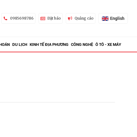
English
0985698786
Đặt báo
Quảng cáo
KHOÁN
DU LỊCH
KINH TẾ ĐỊA PHƯƠNG
CÔNG NGHỆ
Ô TÔ - XE MÁY