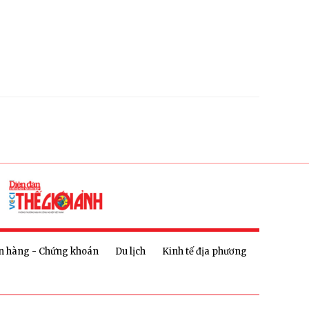
n hàng - Chứng khoán
Du lịch
Kinh tế địa phương