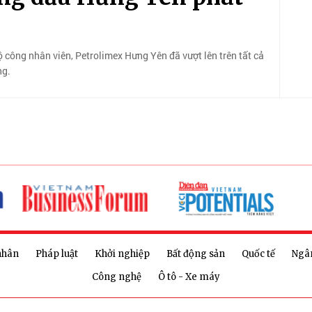
ộ công nhân viên, Petrolimex Hưng Yên đã vượt lên trên tất cả
ng.
nhân
Pháp luật
Khởi nghiệp
Bất động sản
Quốc tế
Ngâ
Công nghệ
Ô tô - Xe máy