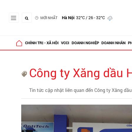
Hà Nội
32°C
/ 26 - 32°C
MỚI NHẤT
CHÍNH TRỊ - XÃ HỘI
VCCI
DOANH NGHIỆP
DOANH NHÂN
P
Công ty Xăng dầu 
Tin tức cập nhật liên quan đến Công ty Xăng dầ