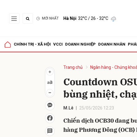
Hà Nội
32°C
/ 26 - 32°C
MỚI NHẤT
Gửi 
CHÍNH TRỊ - XÃ HỘI
VCCI
DOANH NGHIỆP
DOANH NHÂN
PHÁ
Trang chủ
Ngân hàng - Chứng kho
Countdown OSU
bùng nhiệt, ch
M.Lê
25/05/2026 12:23
Chiến dịch OCB30 đang bướ
hàng Phương Đông (OCB) li