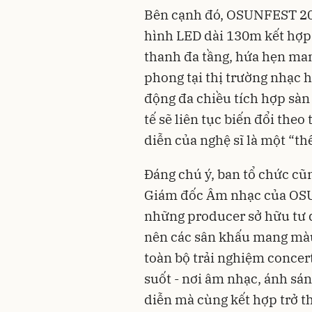
Bên cạnh đó, OSUNFEST 202
hình LED dài 130m kết hợp 
thanh đa tầng, hứa hẹn mang
phong tại thị trường nhạc 
động đa chiều tích hợp sàn
tế sẽ liên tục biến đổi theo
diễn của nghệ sĩ là một “thế
Đáng chú ý, ban tổ chức cũ
Giám đốc Âm nhạc của OSU
những producer sở hữu tư 
nên các sân khấu mang màu 
toàn bộ trải nghiệm conce
suốt - nơi âm nhạc, ánh sán
diễn mà cùng kết hợp trở t