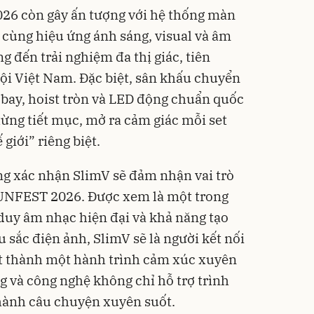
6 còn gây ấn tượng với hệ thống màn
cùng hiệu ứng ánh sáng, visual và âm
 đến trải nghiệm đa thị giác, tiên
hội Việt Nam. Đặc biệt, sân khấu chuyển
 bay, hoist tròn và LED động chuẩn quốc
 từng tiết mục, mở ra cảm giác mỗi set
 giới” riêng biệt.
ng xác nhận SlimV sẽ đảm nhận vai trò
NFEST 2026. Được xem là một trong
duy âm nhạc hiện đại và khả năng tạo
sắc điện ảnh, SlimV sẽ là người kết nối
rt thành một hành trình cảm xúc xuyên
g và công nghệ không chỉ hỗ trợ trình
hành câu chuyện xuyên suốt.