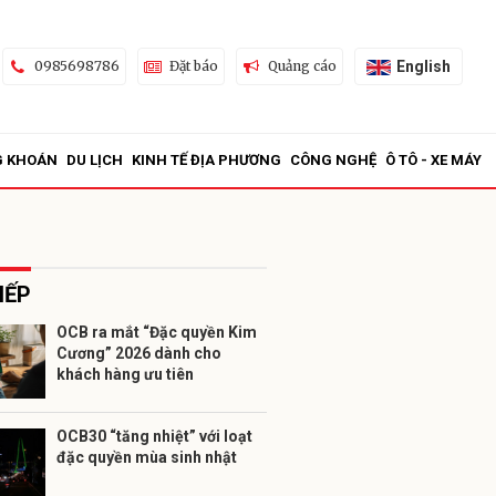
English
0985698786
Đặt báo
Quảng cáo
G KHOÁN
DU LỊCH
KINH TẾ ĐỊA PHƯƠNG
CÔNG NGHỆ
Ô TÔ - XE MÁY
IẾP
OCB ra mắt “Đặc quyền Kim
Cương” 2026 dành cho
ửi
khách hàng ưu tiên
OCB30 “tăng nhiệt” với loạt
đặc quyền mùa sinh nhật