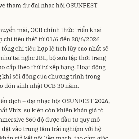
ữu vé tham dự đại nhạc hội OSUNFEST
huyến mãi, OCB chính thức triển khai
 chi tiêu thẻ” từ 01/6 đến 30/6/2026.
tổng chi tiêu hợp lệ tích lũy cao nhất sẽ
hư tai nghe JBL, bộ sưu tập thời trang
ao cấp theo thứ tự xếp hạng. Hoạt động
 khí sôi động của chương trình trong
ào đón sinh nhật OCB 30 năm.
iến dịch – đại nhạc hội OSUNFEST 2026,
ất Vbiz, sự kiện còn khiến khán giả tò
mmersive 360 độ được đầu tư quy mô
 đặt vào trung tâm trải nghiệm với hệ
khán giả kết nối liền mạch, tạo cảm giác