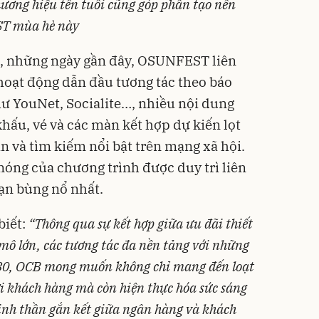
ương hiệu tên tuổi cũng góp phần tạo nên
ST mùa hè này
g, những ngày gần đây, OSUNFEST liên
/hoạt động dẫn đầu tương tác theo báo
hư YouNet, Socialite…, nhiều nội dung
khấu, vé và các màn kết hợp dự kiến lọt
 và tìm kiếm nổi bật trên mạng xã hội.
nóng của chương trình được duy trì liên
oạn bùng nổ nhất.
biết:
“Thông qua sự kết hợp giữa ưu đãi thiết
 mô lớn, các tương tác đa nền tảng với những
30, OCB mong muốn không chỉ mang đến loạt
ới khách hàng mà còn hiện thực hóa sức sáng
 tinh thần gắn kết giữa ngân hàng và khách