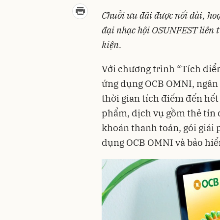
Chuỗi ưu đãi được nối dài, ho
đại nhạc hội OSUNFEST liên tụ
kiện.
Với chương trình “Tích điểm
ứng dụng OCB OMNI, ngân h
thời gian tích điểm đến hế
phẩm, dịch vụ gồm thẻ tín d
khoản thanh toán, gói giải 
dụng OCB OMNI và bảo hiể