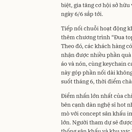
biệt, gia tăng cơ hội sở h
ngày 6/6 sắp tới.
Tiếp nối chuỗi hoạt động k
thêm chương trình “Đua top
Theo đó, các khách hàng có 
nhận được nhiều phần quà n
áo và nón, cùng keychain c
này góp phần nối dài không
suốt tháng 6, thời điểm ch
Điểm nhấn lớn nhất của ch
bên cạnh dàn nghệ sĩ hot nh
mò với concept sân khấu i
lớn. Người tham dự sẽ được
thống sân khấu và khu vực 