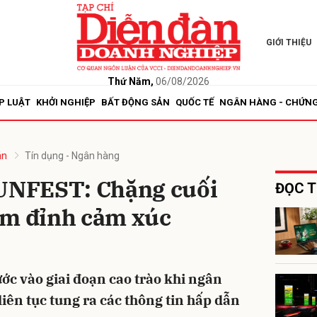
GIỚI THIỆU
bình luận
Thứ Năm,
06/08/2026
P LUẬT
KHỞI NGHIỆP
BẤT ĐỘNG SẢN
QUỐC TẾ
NGÂN HÀNG - CHỨN
án
Tín dụng - Ngân hàng
NFEST: Chặng cuối
ĐỌC T
ạm đỉnh cảm xúc
Hủy
G
c vào giai đoạn cao trào khi ngân
ên tục tung ra các thông tin hấp dẫn