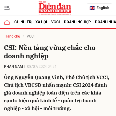
English
CHÍNH TRỊ - XÃ HỘI
VCCI
DOANH NGHIỆP
DOANH NH
bình luận
Trang chủ
VCCI
CSI: Nền tảng vững chắc cho
doanh nghiệp
PHAN NAM
08/07/2024 04:51
Ông Nguyễn Quang Vinh, Phó Chủ tịch VCCI,
Chủ tịch VBCSD nhấn mạnh: CSI 2024 đánh
Hủy
G
giá doanh nghiệp toàn diện trên các khía
cạnh: hiệu quả kinh tế - quản trị doanh
nghiệp - xã hội - môi trường.