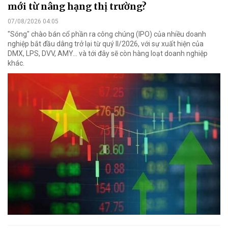
mới từ nâng hạng thị trường?
07/08/2026 04:05
"Sóng" chào bán cổ phần ra công chúng (IPO) của nhiều doanh
nghiệp bắt đầu dâng trở lại từ quý II/2026, với sự xuất hiện của
DMX, LPS, DVV, AMY... và tới đây sẽ còn hàng loạt doanh nghiệp
khác.