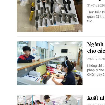
31/01/2026
Thực hiện k
quan đã kịp
tuệ.
Ngành H
cho cá
29/01/2026
Không chỉ q
pháp lý cho
CHQ ngày 2
Xuất n