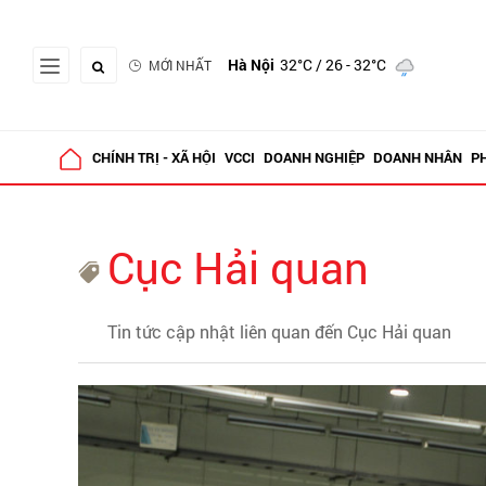
Hà Nội
32°C
/ 26 - 32°C
MỚI NHẤT
CHÍNH TRỊ - XÃ HỘI
VCCI
DOANH NGHIỆP
DOANH NHÂN
P
Cục Hải quan
Tin tức cập nhật liên quan đến Cục Hải quan