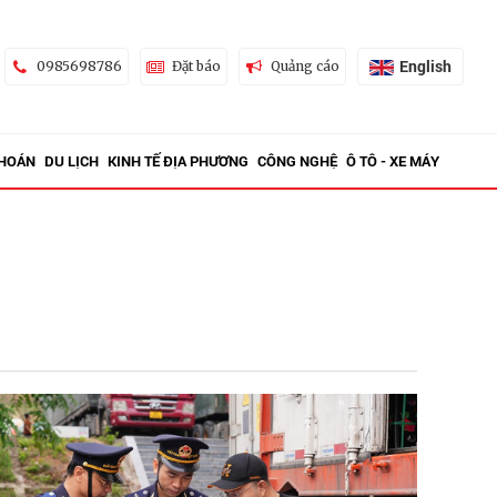
English
0985698786
Đặt báo
Quảng cáo
KHOÁN
DU LỊCH
KINH TẾ ĐỊA PHƯƠNG
CÔNG NGHỆ
Ô TÔ - XE MÁY