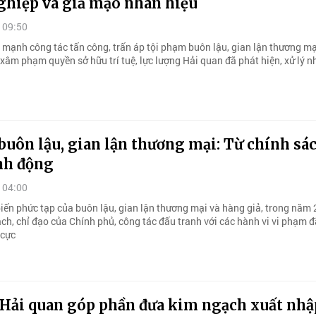
ghiệp và giả mạo nhãn hiệu
 09:50
y mạnh công tác tấn công, trấn áp tội phạm buôn lậu, gian lận thương mạ
xâm phạm quyền sở hữu trí tuệ, lực lượng Hải quan đã phát hiện, xử lý nh
uôn lậu, gian lận thương mại: Từ chính sá
nh động
 04:00
biến phức tạp của buôn lậu, gian lận thương mại và hàng giả, trong năm 
ch, chỉ đạo của Chính phủ, công tác đấu tranh với các hành vi vi phạm đ
 cực
Hải quan góp phần đưa kim ngạch xuất nhậ