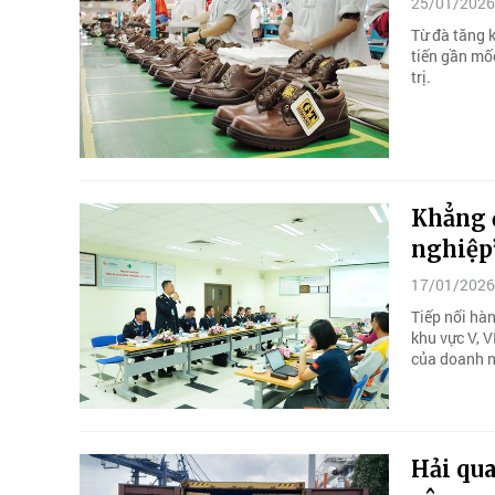
25/01/2026
Từ đà tăng 
tiến gần mố
trị.
Khẳng 
nghiệp
17/01/2026
Tiếp nối hà
khu vực V, V
của doanh n
Hải qua