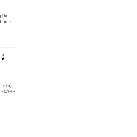
g Hải
hữu trí
lý
hỗ trợ
 126/QĐ-