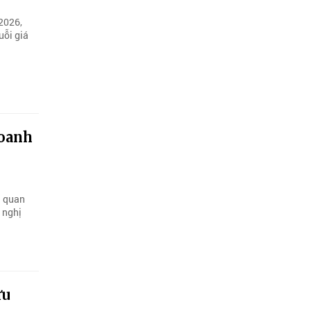
2026,
uỗi giá
doanh
i quan
n nghị
ữu