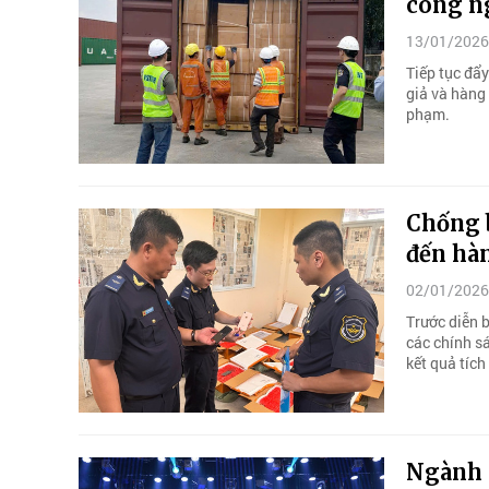
công n
13/01/2026
Tiếp tục đẩ
giả và hàng 
phạm.
Chống b
đến hà
02/01/2026
Trước diễn 
các chính sá
kết quả tích
Ngành 