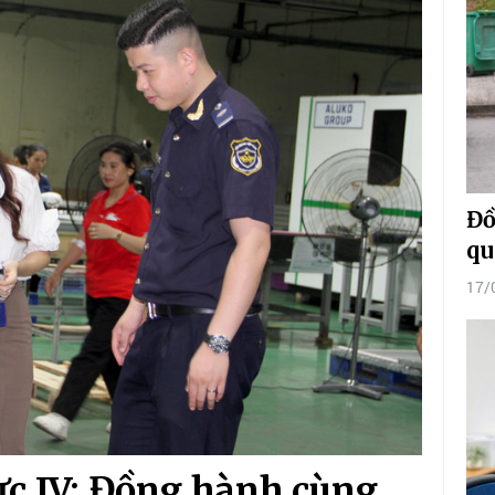
Đồ
qu
17/
ực IV: Đồng hành cùng