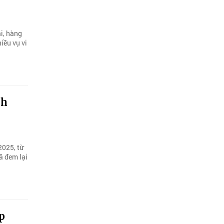
i, hàng
iều vụ vi
ch
2025, từ
ã đem lại
p