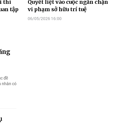
i thí
Quyết liệt vào cuộc ngăn chặn
uan tập
vi phạm sở hữu trí tuệ
06/05/2026 16:00
xăng
ục đề
á nhân có
ụ