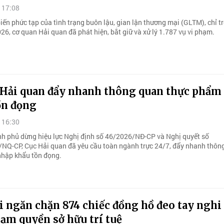
 17:08
iến phức tạp của tình trạng buôn lậu, gian lận thương mại (GLTM), chỉ t
6, cơ quan Hải quan đã phát hiện, bắt giữ và xử lý 1.787 vụ vi phạm.
Hải quan đẩy nhanh thông quan thực phẩm
ồn đọng
 16:30
nh phủ dừng hiệu lực Nghị định số 46/2026/NĐ-CP và Nghị quyết số
NQ-CP, Cục Hải quan đã yêu cầu toàn ngành trực 24/7, đẩy nhanh thôn
hập khẩu tồn đọng.
i ngăn chặn 874 chiếc đồng hồ đeo tay nghi
ạm quyền sở hữu trí tuệ