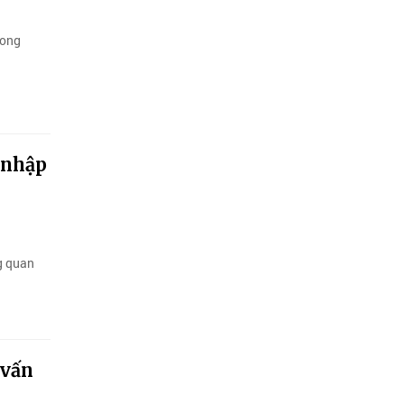
rong
 nhập
g quan
 vấn