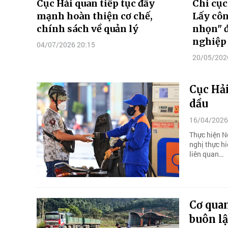
Cục Hải quan tiếp tục đẩy
Chi cục
mạnh hoàn thiện cơ chế,
Lấy cô
chính sách về quản lý
nhọn" 
nghiệp
04/07/2026 20:15
20/05/202
Cục Hải
dầu
16/04/2026
Thực hiện N
nghị thực h
liên quan…
Cơ quan
buôn lậ