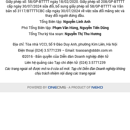
Giấy phép số: 58/GP-BTTTT ngày 18/02/2020. Giấy phép số 208/GP-BTTTT
cấp ngày 30/07/2024 sửa đổi, bổ sung giấy phép số 58/GP-BTTTT và Văn
bản số 3117/BTTTT-CBC cấp ngày 30/07/2024 về việc sửa đổi măng séc và
thay đổi người đứng đầu.
Tổng Biên tập:
Nguyễn Linh Anh
Phó Tổng Biên tập:
Phạm Văn Hùng, Nguyễn Tiến Dũng
Tổng Thư ký tòa soạn:
Nguyễn Thị Thu Hương
Địa chỉ: Tòa nhà VCCI, Số 9 Đào Duy Anh, phường Kim Liên, Hà Nội
Điện thoại (024) 3.5771239 – Email: toasoan@dddn.com.vn
©2016 - Bản quyền của Diễn đàn Doanh nghiệp điện tử
Liên hệ quảng cáo Tạp chí điện tử: (024) 3.5771239
Các trang ngoài sẽ được mở ra ở cửa sổ mới. Tạp chí Diễn đàn Doanh nghiệp không
chịu trách nhiệm nội dung các trang ngoài
POWERED BY
- A PRODUCT OF
ONE
CMS
NEKO