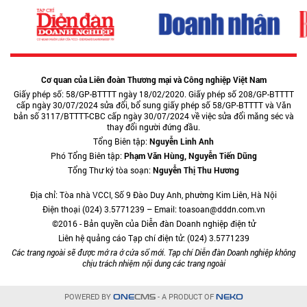
Cơ quan của Liên đoàn Thương mại và Công nghiệp Việt Nam
Giấy phép số: 58/GP-BTTTT ngày 18/02/2020. Giấy phép số 208/GP-BTTTT
cấp ngày 30/07/2024 sửa đổi, bổ sung giấy phép số 58/GP-BTTTT và Văn
bản số 3117/BTTTT-CBC cấp ngày 30/07/2024 về việc sửa đổi măng séc và
thay đổi người đứng đầu.
Tổng Biên tập:
Nguyễn Linh Anh
Phó Tổng Biên tập:
Phạm Văn Hùng, Nguyễn Tiến Dũng
Tổng Thư ký tòa soạn:
Nguyễn Thị Thu Hương
Địa chỉ: Tòa nhà VCCI, Số 9 Đào Duy Anh, phường Kim Liên, Hà Nội
Điện thoại (024) 3.5771239 – Email: toasoan@dddn.com.vn
©2016 - Bản quyền của Diễn đàn Doanh nghiệp điện tử
Liên hệ quảng cáo Tạp chí điện tử: (024) 3.5771239
Các trang ngoài sẽ được mở ra ở cửa sổ mới. Tạp chí Diễn đàn Doanh nghiệp không
chịu trách nhiệm nội dung các trang ngoài
POWERED BY
- A PRODUCT OF
ONE
CMS
NEKO