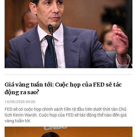
Giá vàng tuần tới: Cuộc họp của FED sẽ tác
động ra sao?
14/06/2026 04:06
FED sẽ có cuộc họp chính sách tiền tệ đầu tiên dưới thời tân Chủ
tịch Kevin Warsh. Cuộc họp của FED sẽ tác động thế nào đến giá
vàng tuần tới.