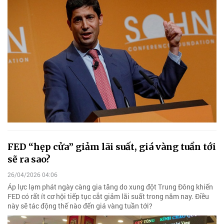
FED “hẹp cửa” giảm lãi suất, giá vàng tuần tới
sẽ ra sao?
26/04/2026 04:06
Áp lực lạm phát ngày càng gia tăng do xung đột Trung Đông khiến
FED có rất ít cơ hội tiếp tục cắt giảm lãi suất trong năm nay. Điều
này sẽ tác động thế nào đến giá vàng tuần tới?