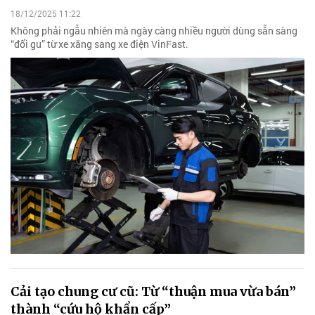
18/12/2025 11:22
Không phải ngẫu nhiên mà ngày càng nhiều người dùng sẵn sàng
“đổi gu” từ xe xăng sang xe điện VinFast.
Cải tạo chung cư cũ: Từ “thuận mua vừa bán”
thành “cứu hộ khẩn cấp”