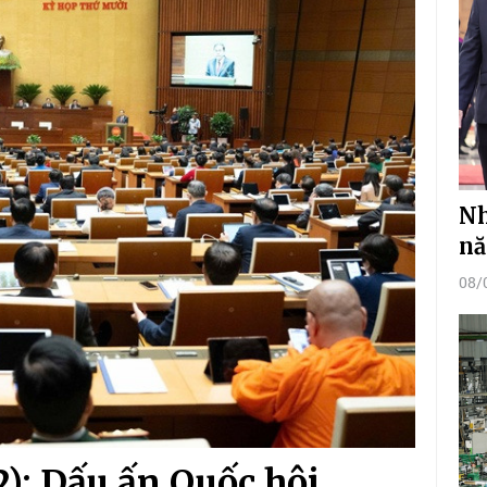
Nh
nă
08/
2): Dấu ấn Quốc hội