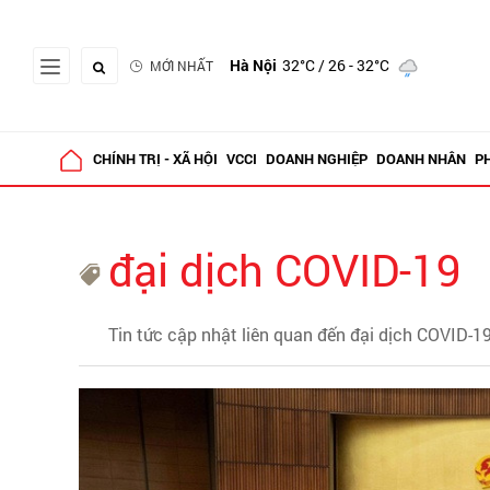
Hà Nội
32°C
/ 26 - 32°C
MỚI NHẤT
CHÍNH TRỊ - XÃ HỘI
VCCI
DOANH NGHIỆP
DOANH NHÂN
P
đại dịch COVID-19
Tin tức cập nhật liên quan đến đại dịch COVID-1