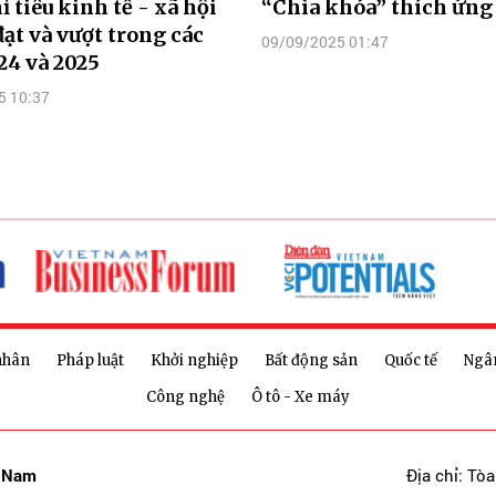
ỉ tiêu kinh tế - xã hội
“Chìa khóa” thích ứng
đạt và vượt trong các
09/09/2025 01:47
4 và 2025
5 10:37
nhân
Pháp luật
Khởi nghiệp
Bất động sản
Quốc tế
Ngâ
Công nghệ
Ô tô - Xe máy
t Nam
Địa chỉ: Tò