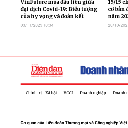
VinFuture mùa đầu tiên giữa
15/15 ch
đại dịch Covid-19: Biểu tượng
cơ bản 
của hy vọng và đoàn kết
năm 202
03/11/2025 10:34
20/10/202
Chính trị - Xã hội
VCCI
Doanh nghiệp
Doanh 
Cơ quan của Liên đoàn Thương mại và Công nghiệp Việ