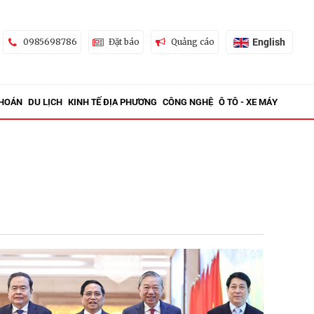
English
0985698786
Đặt báo
Quảng cáo
KHOÁN
DU LỊCH
KINH TẾ ĐỊA PHƯƠNG
CÔNG NGHỆ
Ô TÔ - XE MÁY