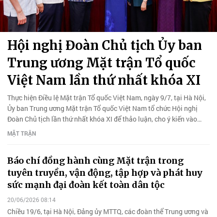
Hội nghị Đoàn Chủ tịch Ủy ban
Trung ương Mặt trận Tổ quốc
Việt Nam lần thứ nhất khóa XI
Thực hiện Điều lệ Mặt trận Tổ quốc Việt Nam, ngày 9/7, tại Hà Nội,
Ủy ban Trung ương Mặt trận Tổ quốc Việt Nam tổ chức Hội nghị
Đoàn Chủ tịch lần thứ nhất khóa XI để thảo luận, cho ý kiến vào
một số nội dung công việc.
MẶT TRẬN
Báo chí đồng hành cùng Mặt trận trong
tuyên truyền, vận động, tập hợp và phát huy
sức mạnh đại đoàn kết toàn dân tộc
20/06/2026 08:14
Chiều 19/6, tại Hà Nội, Đảng ủy MTTQ, các đoàn thể Trung ương và