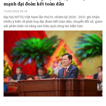
mạnh đại đoàn kết toàn dân
13/05/2026 09:18
Đại hội MTTQ Việt Nam lần thứ XI, nhiệm kỳ 2026 - 2031 ghi nhận
nhiều ý kiến về phát huy đại đoàn kết toàn dân, chuyển đổi số, giám
sát phản biện và nâng cao hiệu quả công tác Mặt trận.