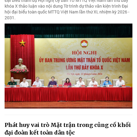
Đại biểu tham dự Hội nghị Ủy ban TƯ MTTQ Việt Nam lần thứ bảy
khóa X thảo luận vào nội dung Tờ trình dự thảo văn kiện trình Đại
hội đại biểu toàn quốc MTTQ Việt Nam lần thứ XI, nhiệm kỳ 2026 -
2031.
Phát huy vai trò Mặt trận trong củng cố khối
đại đoàn kết toàn dân tộc