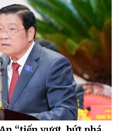
An “tiến vượt, bứt phá,