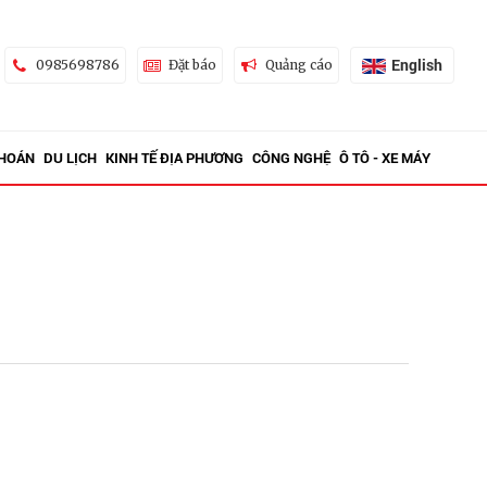
English
0985698786
Đặt báo
Quảng cáo
KHOÁN
DU LỊCH
KINH TẾ ĐỊA PHƯƠNG
CÔNG NGHỆ
Ô TÔ - XE MÁY