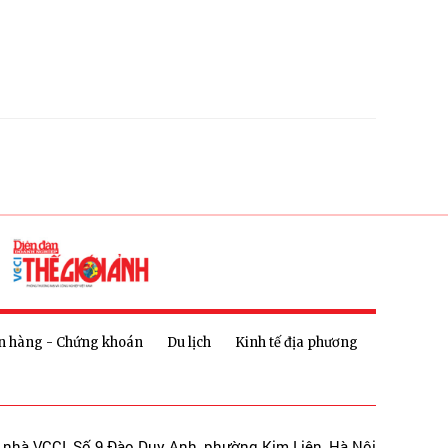
n hàng - Chứng khoán
Du lịch
Kinh tế địa phương
a nhà VCCI, Số 9 Đào Duy Anh, phường Kim Liên, Hà Nội