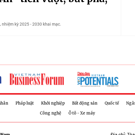
, nhiệm kỳ 2025 - 2030 khai mạc.
nhân
Pháp luật
Khởi nghiệp
Bất động sản
Quốc tế
Ngâ
Công nghệ
Ô tô - Xe máy
t Nam
Địa chỉ: Tò