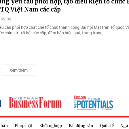
ng yêu cầu phối hợp, tạo điều kiện tổ chức 
TQ Việt Nam các cấp
 09:09
êu cầu phối hợp chặt chẽ tổ chức thành công Đại hội Mặt trận Tổ quốc V
ức chính trị-xã hội các cấp, đảm bảo hiệu quả, trang trọng.
Xem thêm
nhân
Pháp luật
Khởi nghiệp
Bất động sản
Quốc tế
Ngâ