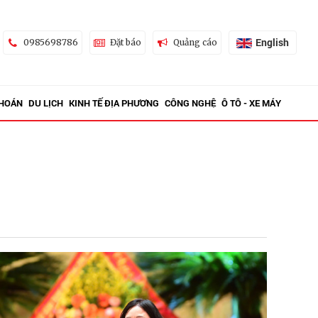
English
0985698786
Đặt báo
Quảng cáo
KHOÁN
DU LỊCH
KINH TẾ ĐỊA PHƯƠNG
CÔNG NGHỆ
Ô TÔ - XE MÁY