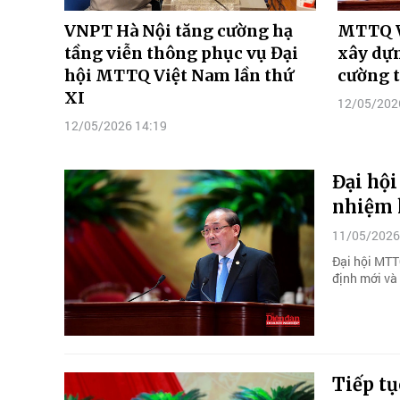
VNPT Hà Nội tăng cường hạ
MTTQ V
tầng viễn thông phục vụ Đại
xây dự
hội MTTQ Việt Nam lần thứ
cường 
XI
12/05/202
12/05/2026 14:19
Đại hội
nhiệm 
11/05/2026
Đại hội MTT
định mới và
Tiếp tụ