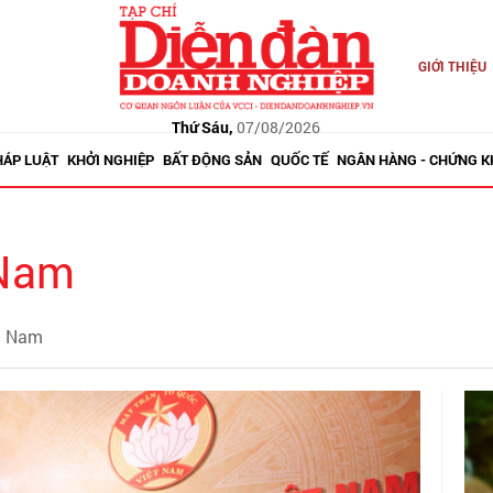
GIỚI THIỆU
Thứ Sáu,
07/08/2026
HÁP LUẬT
KHỞI NGHIỆP
BẤT ĐỘNG SẢN
QUỐC TẾ
NGÂN HÀNG - CHỨNG 
 Nam
ệt Nam