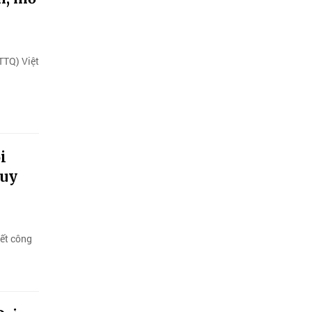
TTQ) Việt
i
Huy
kết công