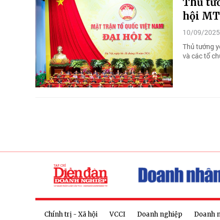
Thủ tướ
hội MT
10/09/2025
Thủ tướng y
và các tổ ch
Chính trị - Xã hội
VCCI
Doanh nghiệp
Doanh 