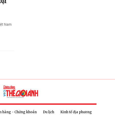
Đại
iệt Nam
n hàng - Chứng khoán
Du lịch
Kinh tế địa phương