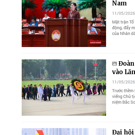
Nam
11/05/2026
Mặt trận Tổ 
động, đẩy mạ
của Nhân d
Đoàn 
vào Lă
11/05/2026
Trước thềm 
viếng Chủ t
niệm Bắc S
Đại hội