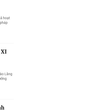
uả hoạt
 pháp
 XI
vào Lăng
tưởng
nh