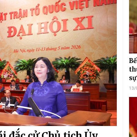
Bế
th
sự
13/
i đắc cử Chủ tịch Ủy