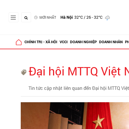
Hà Nội
32°C
/ 26 - 32°C
MỚI NHẤT
CHÍNH TRỊ - XÃ HỘI
VCCI
DOANH NGHIỆP
DOANH NHÂN
P
Đại hội MTTQ Việt
Tin tức cập nhật liên quan đến Đại hội MTTQ Vi