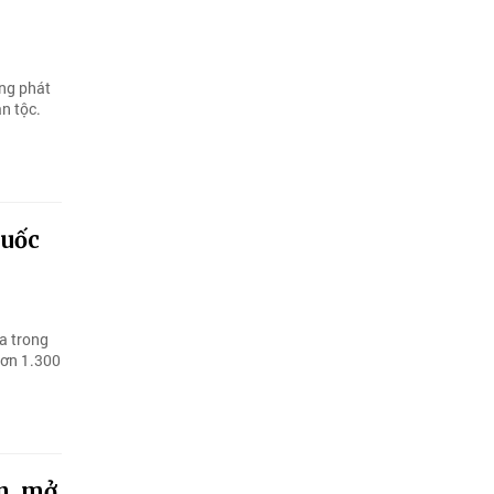
ờng phát
ân tộc.
quốc
a trong
hơn 1.300
n, mở