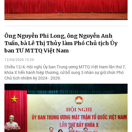
Ông Nguyễn Phi Long, ông Nguyễn Anh
Tuấn, bà Lê Thị Thủy làm Phó Chủ tịch Ủy
ban TƯ MTTQ Việt Nam
12/04/2026 15:29
Chiều 12/4, Hội nghị Ủy ban Trung ương MTTQ Việt Nam lần thứ 7,
khóa X tiến hành hiệp thương, cử bổ sung 3 nhân sự giữ chức Phó
Chủ tịch nhiệm kỳ 2024 - 2029.