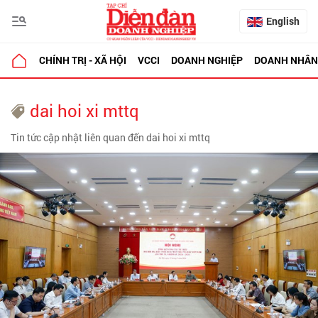
English
CHÍNH TRỊ - XÃ HỘI
VCCI
DOANH NGHIỆP
DOANH NHÂN
dai hoi xi mttq
Tin tức cập nhật liên quan đến dai hoi xi mttq