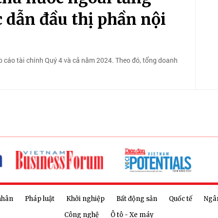
c dẫn đầu thị phần nội
o cáo tài chính Quý 4 và cả năm 2024. Theo đó, tổng doanh
nhân
Pháp luật
Khởi nghiệp
Bất động sản
Quốc tế
Ngâ
Công nghệ
Ô tô - Xe máy