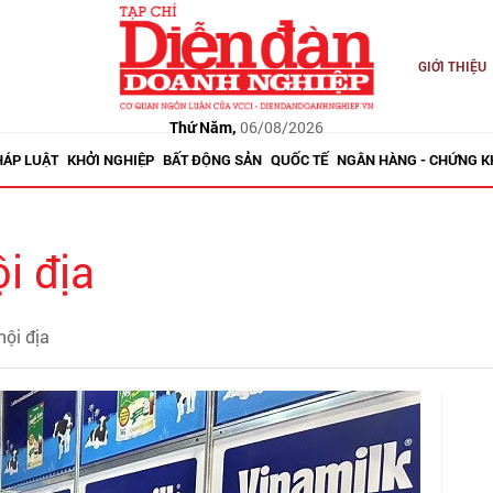
GIỚI THIỆU
Thứ Năm,
06/08/2026
HÁP LUẬT
KHỞI NGHIỆP
BẤT ĐỘNG SẢN
QUỐC TẾ
NGÂN HÀNG - CHỨNG 
i địa
nội địa