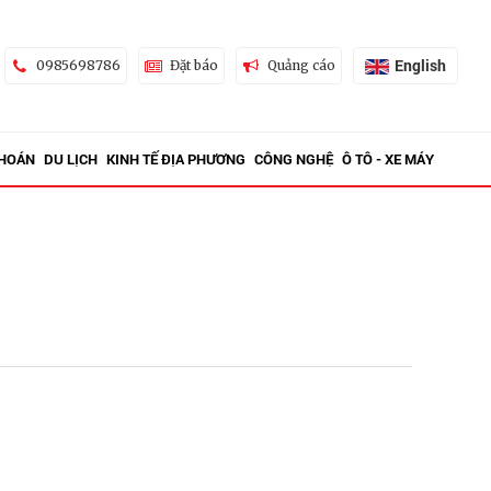
English
0985698786
Đặt báo
Quảng cáo
KHOÁN
DU LỊCH
KINH TẾ ĐỊA PHƯƠNG
CÔNG NGHỆ
Ô TÔ - XE MÁY