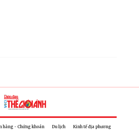
n hàng - Chứng khoán
Du lịch
Kinh tế địa phương