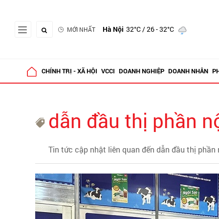
Hà Nội
32°C
/ 26 - 32°C
MỚI NHẤT
CHÍNH TRỊ - XÃ HỘI
VCCI
DOANH NGHIỆP
DOANH NHÂN
P
dẫn đầu thị phần nộ
Tin tức cập nhật liên quan đến dẫn đầu thị phần 