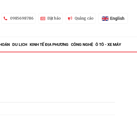
English
0985698786
Đặt báo
Quảng cáo
KHOÁN
DU LỊCH
KINH TẾ ĐỊA PHƯƠNG
CÔNG NGHỆ
Ô TÔ - XE MÁY