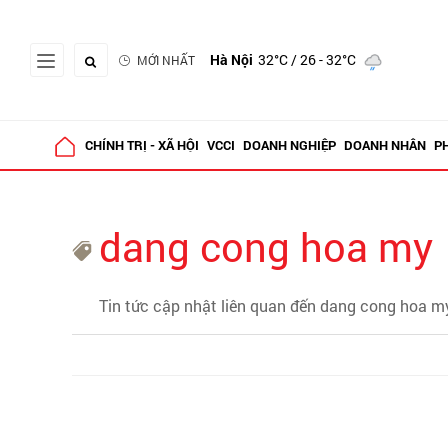
Hà Nội
32°C
/ 26 - 32°C
MỚI NHẤT
CHÍNH TRỊ - XÃ HỘI
VCCI
DOANH NGHIỆP
DOANH NHÂN
P
dang cong hoa my
Tin tức cập nhật liên quan đến dang cong hoa m