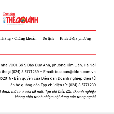
n hàng - Chứng khoán
Du lịch
Kinh tế địa phương
a nhà VCCI, Số 9 Đào Duy Anh, phường Kim Liên, Hà Nội
n thoại (024) 3.5771239 – Email: toasoan@dddn.com.vn
©2016 - Bản quyền của Diễn đàn Doanh nghiệp điện tử
Liên hệ quảng cáo Tạp chí điện tử: (024) 3.5771239
ẽ được mở ra ở cửa sổ mới. Tạp chí Diễn đàn Doanh nghiệp
không chịu trách nhiệm nội dung các trang ngoài