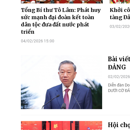
Tổng Bí thư Tô Lâm: Phát huy
Khởi cô
sức mạnh đại đoàn kết toàn
tàng Đ
dân tộc đưa đất nước phát
03/02/202
triển
04/02/2026 15:00
Bài vi
ĐẢNG
02/02/2026
Diễn đàn Do
DƯỚI CỜ Đ
Hội ch