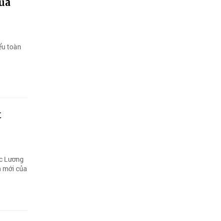
ủa
ểu toàn
t
ớc Lương
n mới của