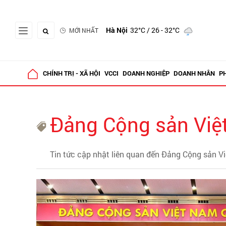
Hà Nội
32°C
/ 26 - 32°C
MỚI NHẤT
CHÍNH TRỊ - XÃ HỘI
VCCI
DOANH NGHIỆP
DOANH NHÂN
P
Đảng Cộng sản Việ
Tin tức cập nhật liên quan đến Đảng Cộng sản V