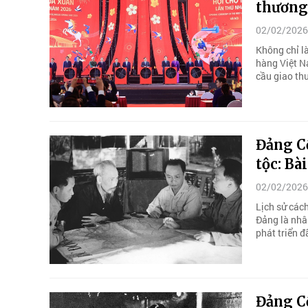
thương
02/02/2026
Không chỉ l
hàng Việt N
cầu giao thư
Đảng C
tộc: Bà
02/02/2026
Lịch sử các
Đảng là nhân
phát triển đ
Đảng C