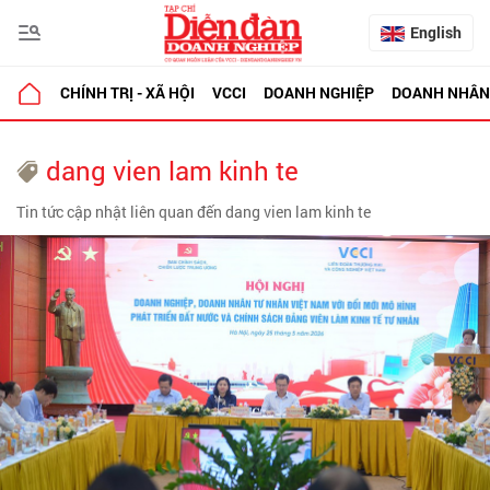
English
CHÍNH TRỊ - XÃ HỘI
VCCI
DOANH NGHIỆP
DOANH NHÂN
dang vien lam kinh te
Tin tức cập nhật liên quan đến dang vien lam kinh te