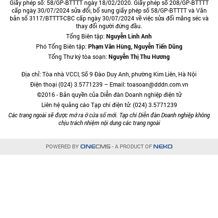
Giấy phép số: 58/GP-BTTTT ngày 18/02/2020. Giấy phép số 208/GP-BTTTT
cấp ngày 30/07/2024 sửa đổi, bổ sung giấy phép số 58/GP-BTTTT và Văn
bản số 3117/BTTTT-CBC cấp ngày 30/07/2024 về việc sửa đổi măng séc và
thay đổi người đứng đầu.
Tổng Biên tập:
Nguyễn Linh Anh
Phó Tổng Biên tập:
Phạm Văn Hùng, Nguyễn Tiến Dũng
Tổng Thư ký tòa soạn:
Nguyễn Thị Thu Hương
Địa chỉ: Tòa nhà VCCI, Số 9 Đào Duy Anh, phường Kim Liên, Hà Nội
Điện thoại (024) 3.5771239 – Email: toasoan@dddn.com.vn
©2016 - Bản quyền của Diễn đàn Doanh nghiệp điện tử
Liên hệ quảng cáo Tạp chí điện tử: (024) 3.5771239
Các trang ngoài sẽ được mở ra ở cửa sổ mới. Tạp chí Diễn đàn Doanh nghiệp không
chịu trách nhiệm nội dung các trang ngoài
POWERED BY
- A PRODUCT OF
ONE
CMS
NEKO