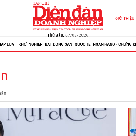
GIỚI THIỆU
Thứ Sáu,
07/08/2026
HÁP LUẬT
KHỞI NGHIỆP
BẤT ĐỘNG SẢN
QUỐC TẾ
NGÂN HÀNG - CHỨNG 
ân
hân