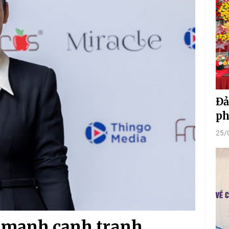
Đả
ph
25/
ức mạnh cạnh tranh