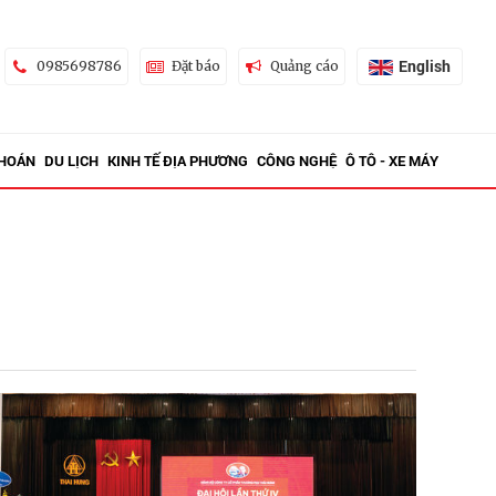
English
0985698786
Đặt báo
Quảng cáo
KHOÁN
DU LỊCH
KINH TẾ ĐỊA PHƯƠNG
CÔNG NGHỆ
Ô TÔ - XE MÁY