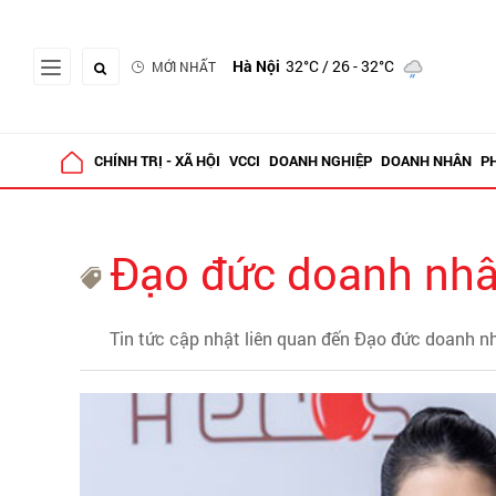
Hà Nội
32°C
/ 26 - 32°C
MỚI NHẤT
CHÍNH TRỊ - XÃ HỘI
VCCI
DOANH NGHIỆP
DOANH NHÂN
P
Đạo đức doanh nh
Tin tức cập nhật liên quan đến Đạo đức doanh n