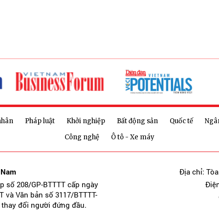
nhân
Pháp luật
Khởi nghiệp
Bất động sản
Quốc tế
Ngâ
Công nghệ
Ô tô - Xe máy
t Nam
Địa chỉ: Tò
ép số 208/GP-BTTTT cấp ngày
Điệ
T và Văn bản số 3117/BTTTT-
 thay đổi người đứng đầu.