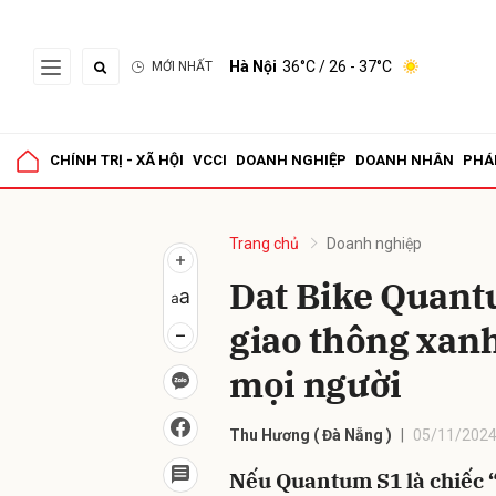
Hà Nội
36°C
/ 26 - 37°C
MỚI NHẤT
Gửi 
CHÍNH TRỊ - XÃ HỘI
VCCI
DOANH NGHIỆP
DOANH NHÂN
PHÁ
Trang chủ
Doanh nghiệp
Dat Bike Quantu
giao thông xanh
mọi người
Thu Hương ( Đà Nẵng )
05/11/2024
Nếu Quantum S1 là chiếc 