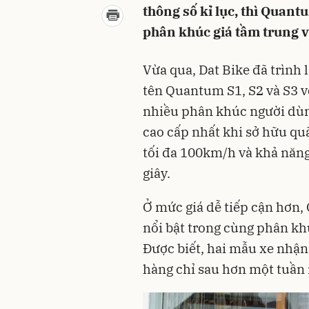
thông số kỉ lục, thì Quant
phân khúc giá tầm trung vớ
Vừa qua, Dat Bike đã trình
tên Quantum S1, S2 và S3 v
nhiều phân khúc người dùn
cao cấp nhất khi sở hữu qu
tối đa 100km/h và khả năng
giây.
Ở mức giá dễ tiếp cận hơn,
nổi bật trong cùng phân khú
Được biết, hai mẫu xe nhậ
hàng chỉ sau hơn một tuần 