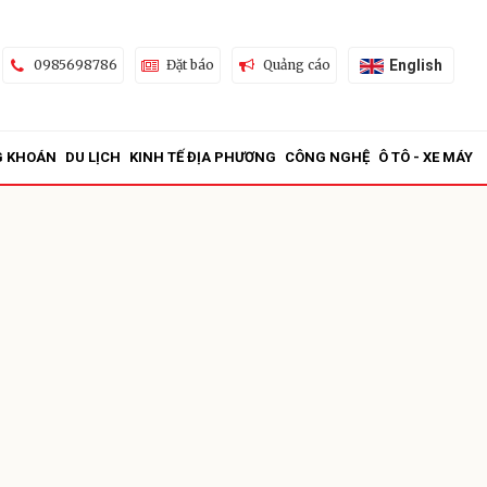
English
0985698786
Đặt báo
Quảng cáo
G KHOÁN
DU LỊCH
KINH TẾ ĐỊA PHƯƠNG
CÔNG NGHỆ
Ô TÔ - XE MÁY
ửi