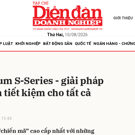
GIỚI THIỆU
bình luận
Thứ Hai,
10/08/2026
P LUẬT
KHỞI NGHIỆP
BẤT ĐỘNG SẢN
QUỐC TẾ
NGÂN HÀNG - CHỨN
m S-Series - giải pháp
 tiết kiệm cho tất cả
Hủy
G
 15:44
“chiến mã” cao cấp nhất với những