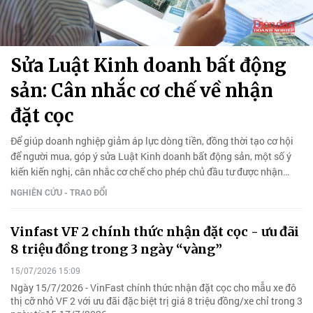
Sửa Luật Kinh doanh bất động
sản: Cân nhắc cơ chế về nhận
đặt cọc
Để giúp doanh nghiệp giảm áp lực dòng tiền, đồng thời tạo cơ hội
để người mua, góp ý sửa Luật Kinh doanh bất động sản, một số ý
kiến kiến nghị, cân nhắc cơ chế cho phép chủ đầu tư được nhận
khoản đặt cọc tối đa 5% giá trị bất động sản.
NGHIÊN CỨU - TRAO ĐỔI
Vinfast VF 2 chính thức nhận đặt cọc - ưu đãi
8 triệu đồng trong 3 ngày “vàng”
15/07/2026 15:09
Ngày 15/7/2026 - VinFast chính thức nhận đặt cọc cho mẫu xe đô
thị cỡ nhỏ VF 2 với ưu đãi đặc biệt trị giá 8 triệu đồng/xe chỉ trong 3