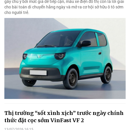
gây chú ý bởi mức giá dễ tiếp cận, mẫu xe điện đô thị còn là lời giải
cho bài toán di chuyển hằng ngày và mở ra cơ hội sở hữu ô tô sớm
cho người trẻ.
Thị trường “sốt xình xịch” trước ngày chính
thức đặt cọc sớm VinFast VF 2
13/07/2026 16:15