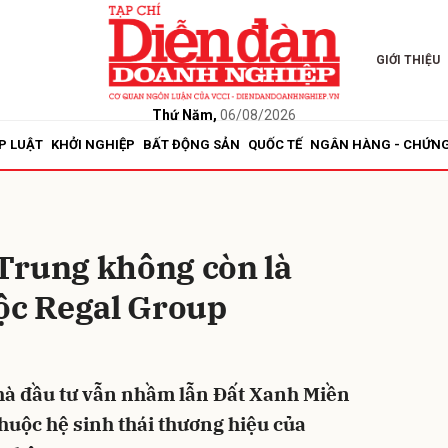
GIỚI THIỆU
bình luận
Thứ Năm,
06/08/2026
P LUẬT
KHỞI NGHIỆP
BẤT ĐỘNG SẢN
QUỐC TẾ
NGÂN HÀNG - CHỨN
Trung không còn là
uộc Regal Group
Hủy
G
hà đầu tư vẫn nhầm lẫn Đất Xanh Miền
thuộc hệ sinh thái thương hiệu của