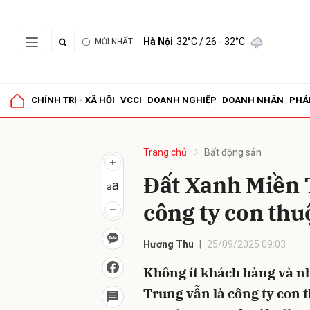
Hà Nội
32°C
/ 26 - 32°C
MỚI NHẤT
Gửi 
CHÍNH TRỊ - XÃ HỘI
VCCI
DOANH NGHIỆP
DOANH NHÂN
PHÁ
Trang chủ
Bất động sản
Đất Xanh Miền 
công ty con th
Hương Thu
25/09/2025 09:03
Không ít khách hàng và n
Trung vẫn là công ty con 