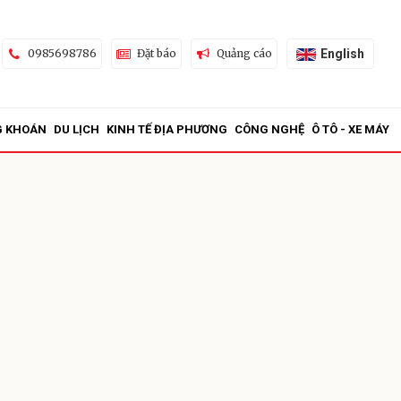
English
0985698786
Đặt báo
Quảng cáo
G KHOÁN
DU LỊCH
KINH TẾ ĐỊA PHƯƠNG
CÔNG NGHỆ
Ô TÔ - XE MÁY
ửi