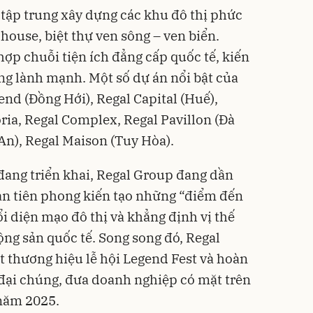
 tập trung xây dựng các khu đô thị phức
house, biệt thự ven sông – ven biển.
ợp chuỗi tiện ích đẳng cấp quốc tế, kiến
g lành mạnh. Một số dự án nổi bật của
nd (Đồng Hới), Regal Capital (Huế),
ria, Regal Complex, Regal Pavillon (Đà
An), Regal Maison (Tuy Hòa).
đang triển khai, Regal Group đang dần
àn tiên phong kiến tạo những “điểm đến
i diện mạo đô thị và khẳng định vị thế
ộng sản quốc tế. Song song đó, Regal
 thương hiệu lễ hội Legend Fest và hoàn
y đại chúng, đưa doanh nghiệp có mặt trên
năm 2025.