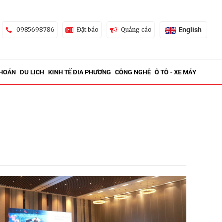
English
0985698786
Đặt báo
Quảng cáo
KHOÁN
DU LỊCH
KINH TẾ ĐỊA PHƯƠNG
CÔNG NGHỆ
Ô TÔ - XE MÁY