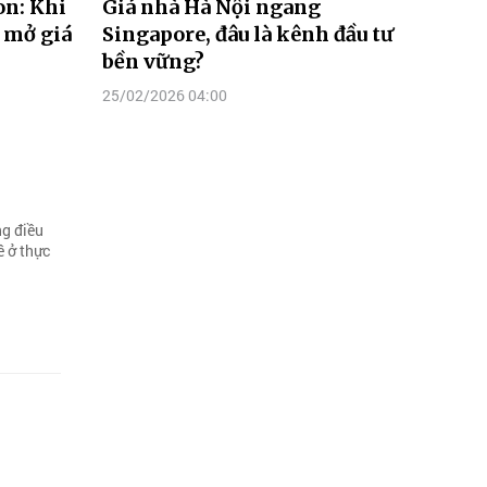
on: Khi
Giá nhà Hà Nội ngang
 mở giá
Singapore, đâu là kênh đầu tư
bền vững?
25/02/2026 04:00
ng điều
ề ở thực