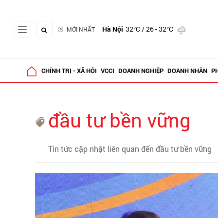
Hà Nội
32°C
/ 26 - 32°C
MỚI NHẤT
CHÍNH TRỊ - XÃ HỘI
VCCI
DOANH NGHIỆP
DOANH NHÂN
P
đầu tư bền vững
Tin tức cập nhật liên quan đến đầu tư bền vững