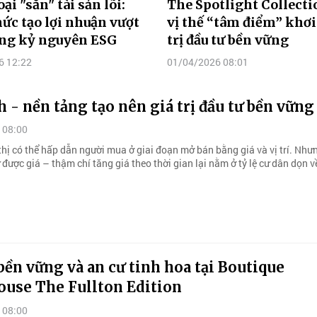
ại "săn" tài sản lõi:
The Spotlight Collecti
ức tạo lợi nhuận vượt
vị thế “tâm điểm” khơi
ong kỷ nguyên ESG
trị đầu tư bền vững
6 12:22
01/04/2026 08:01
h - nền tảng tạo nên giá trị đầu tư bền vững
 08:00
thị có thể hấp dẫn người mua ở giai đoạn mở bán bằng giá và vị trí. Như
 được giá – thậm chí tăng giá theo thời gian lại nằm ở tỷ lệ cư dân dọn v
bền vững và an cư tinh hoa tại Boutique
use The Fullton Edition
 08:00