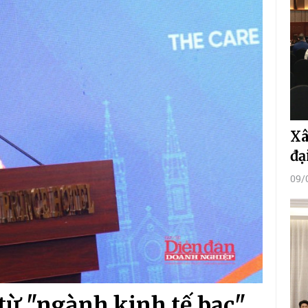
Xâ
đạ
09/
từ "ngành kinh tế bạc"