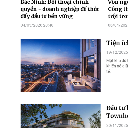
Bắc Ninh: Đối thoại chính
Vốn ngo
quyền - doanh nghiệp để thúc
Công th
đẩy đầu tư bền vững
trội tr
04/05/2026 20:48
06/04/202
Tiện íc
19/12/2025
Một khu đô 
khiến nó giữ
tế.
Đầu tư 
Townho
20/11/2025