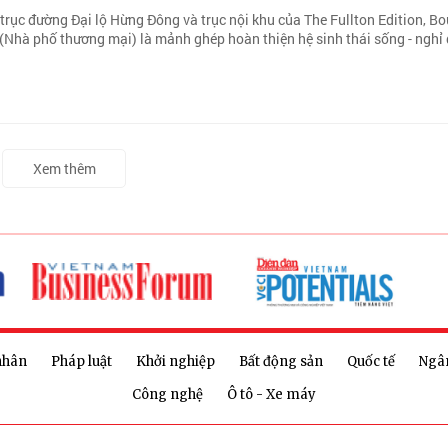
 trục đường Đại lộ Hừng Đông và trục nội khu của The Fullton Edition, B
Nhà phố thương mại) là mảnh ghép hoàn thiện hệ sinh thái sống - nghỉ 
Xem thêm
nhân
Pháp luật
Khởi nghiệp
Bất động sản
Quốc tế
Ngâ
Công nghệ
Ô tô - Xe máy