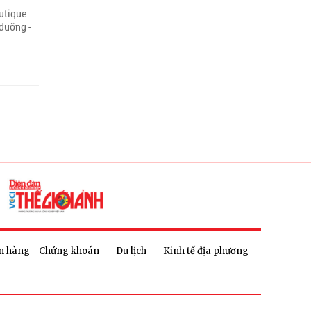
outique
dưỡng -
n hàng - Chứng khoán
Du lịch
Kinh tế địa phương