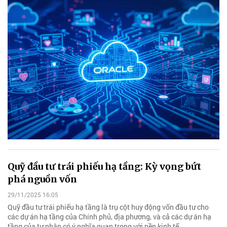
Quỹ đầu tư trái phiếu hạ tầng: Kỳ vọng bứt
phá nguồn vốn
29/11/2025 16:05
Quỹ đầu tư trái phiếu hạ tầng là trụ cột huy động vốn đầu tư cho
các dự án hạ tầng của Chính phủ, địa phương, và cả các dự án hạ
tầng của tư nhân có ý nghĩa quan trọng với nền kinh tế.