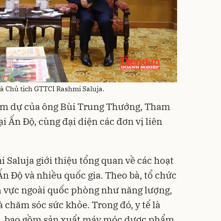
à Chủ tịch GTTCI Rashmi Saluja.
ham dự của ông Bùi Trung Thướng, Tham
 Ấn Độ, cùng đại diện các đơn vị liên
i Saluja giới thiệu tổng quan về các hoạt
Ấn Độ và nhiều quốc gia. Theo bà, tổ chức
h vực ngoài quốc phòng như năng lượng,
à chăm sóc sức khỏe. Trong đó, y tế là
m, bao gồm sản xuất máy móc dược phẩm,