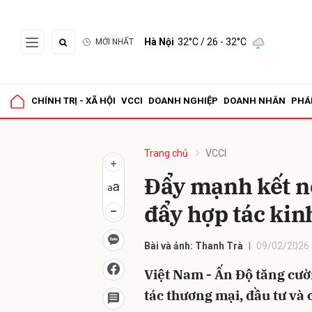
Hà Nội
32°C
/ 26 - 32°C
MỚI NHẤT
Gửi 
CHÍNH TRỊ - XÃ HỘI
VCCI
DOANH NGHIỆP
DOANH NHÂN
PHÁ
Trang chủ
VCCI
Đẩy mạnh kết n
đẩy hợp tác kin
Bài và ảnh: Thanh Trà
09/02/2026 
Việt Nam - Ấn Độ tăng cườ
tác thương mại, đầu tư và 