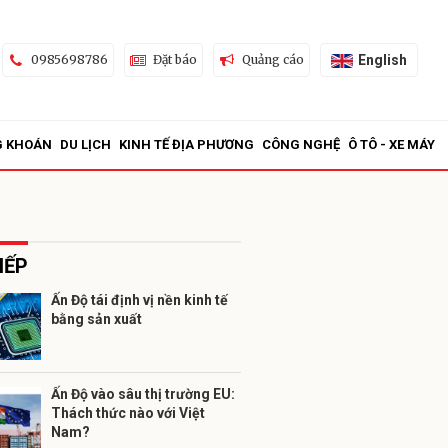
English
0985698786
Đặt báo
Quảng cáo
G KHOÁN
DU LỊCH
KINH TẾ ĐỊA PHƯƠNG
CÔNG NGHỆ
Ô TÔ - XE MÁY
IẾP
Ấn Độ tái định vị nền kinh tế
bằng sản xuất
ửi
Ấn Độ vào sâu thị trường EU:
Thách thức nào với Việt
Nam?