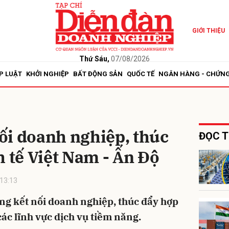
GIỚI THIỆU
bình luận
Thứ Sáu,
07/08/2026
P LUẬT
KHỞI NGHIỆP
BẤT ĐỘNG SẢN
QUỐC TẾ
NGÂN HÀNG - CHỨN
ối doanh nghiệp, thúc
ĐỌC T
h tế Việt Nam - Ấn Độ
Hủy
G
13:13
ng kết nối doanh nghiệp, thúc đẩy hợp
các lĩnh vực dịch vụ tiềm năng.