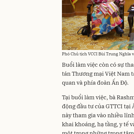
Phó Chủ tịch VCCI Bùi Trung Nghĩa v
Buổi làm việc còn có sự t
tán Thương mại Việt Nam tại
quan và phía đoàn Ấn Độ.
Tại buổi làm việc, bà Rashm
động đầu tư của GTTCI tại 
này tham gia vào nhiều lĩn
khai khoáng, hạ tầng, y tế v
một trong những trọng tâ