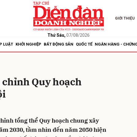
GIỚI THIỆU
bình luận
Thứ Sáu,
07/08/2026
P LUẬT
KHỞI NGHIỆP
BẤT ĐỘNG SẢN
QUỐC TẾ
NGÂN HÀNG - CHỨN
 chỉnh Quy hoạch
ội
Hủy
G
 chỉnh tổng thể Quy hoạch chung xây
ăm 2030, tầm nhìn đến năm 2050 hiện