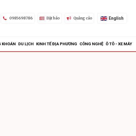
English
0985698786
Đặt báo
Quảng cáo
G KHOÁN
DU LỊCH
KINH TẾ ĐỊA PHƯƠNG
CÔNG NGHỆ
Ô TÔ - XE MÁY
ửi