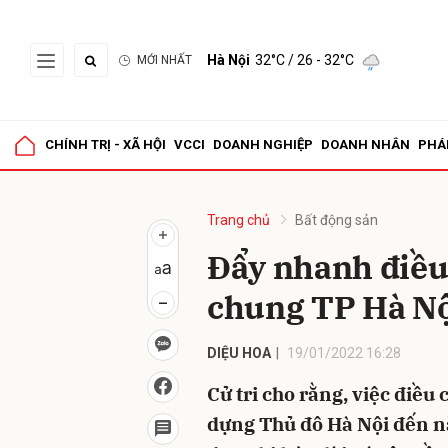
Hà Nội
32°C
/ 26 - 32°C
MỚI NHẤT
Gửi 
CHÍNH TRỊ - XÃ HỘI
VCCI
DOANH NGHIỆP
DOANH NHÂN
PHÁ
Trang chủ
Bất động sản
Đẩy nhanh điều
chung TP Hà N
DIỆU HOA
19/01/2022 16:28
Cử tri cho rằng, việc điều
dựng Thủ đô Hà Nội đến n