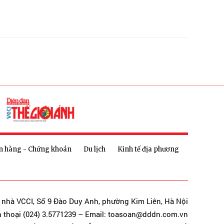
n hàng - Chứng khoán
Du lịch
Kinh tế địa phương
a nhà VCCI, Số 9 Đào Duy Anh, phường Kim Liên, Hà Nội
n thoại (024) 3.5771239 – Email: toasoan@dddn.com.vn