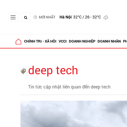
Hà Nội
32°C
/ 26 - 32°C
MỚI NHẤT
CHÍNH TRỊ - XÃ HỘI
VCCI
DOANH NGHIỆP
DOANH NHÂN
P
deep tech
Tin tức cập nhật liên quan đến deep tech