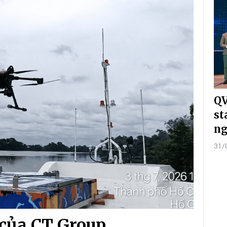
QV
st
n
31/
 của CT Group