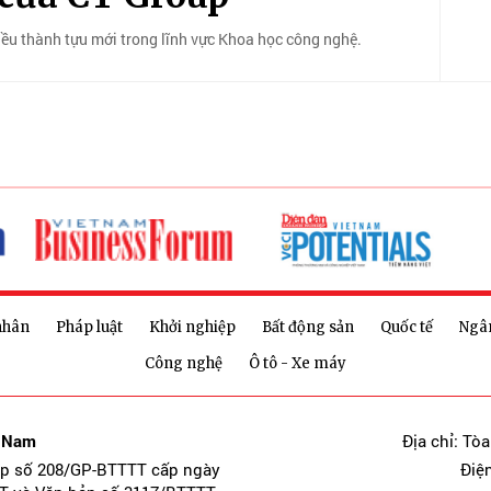
ều thành tựu mới trong lĩnh vực Khoa học công nghệ.
nhân
Pháp luật
Khởi nghiệp
Bất động sản
Quốc tế
Ngâ
Công nghệ
Ô tô - Xe máy
t Nam
Địa chỉ: Tò
ép số 208/GP-BTTTT cấp ngày
Điệ