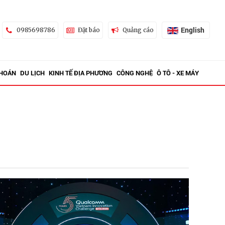
English
0985698786
Đặt báo
Quảng cáo
KHOÁN
DU LỊCH
KINH TẾ ĐỊA PHƯƠNG
CÔNG NGHỆ
Ô TÔ - XE MÁY