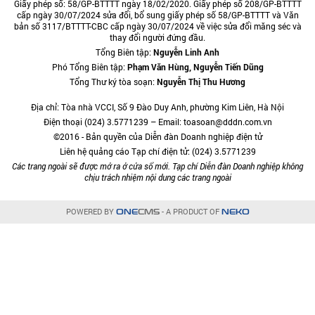
Giấy phép số: 58/GP-BTTTT ngày 18/02/2020. Giấy phép số 208/GP-BTTTT
cấp ngày 30/07/2024 sửa đổi, bổ sung giấy phép số 58/GP-BTTTT và Văn
bản số 3117/BTTTT-CBC cấp ngày 30/07/2024 về việc sửa đổi măng séc và
thay đổi người đứng đầu.
Tổng Biên tập:
Nguyễn Linh Anh
Phó Tổng Biên tập:
Phạm Văn Hùng, Nguyễn Tiến Dũng
Tổng Thư ký tòa soạn:
Nguyễn Thị Thu Hương
Địa chỉ: Tòa nhà VCCI, Số 9 Đào Duy Anh, phường Kim Liên, Hà Nội
Điện thoại (024) 3.5771239 – Email: toasoan@dddn.com.vn
©2016 - Bản quyền của Diễn đàn Doanh nghiệp điện tử
Liên hệ quảng cáo Tạp chí điện tử: (024) 3.5771239
Các trang ngoài sẽ được mở ra ở cửa sổ mới. Tạp chí Diễn đàn Doanh nghiệp không
chịu trách nhiệm nội dung các trang ngoài
POWERED BY
- A PRODUCT OF
ONE
CMS
NEKO