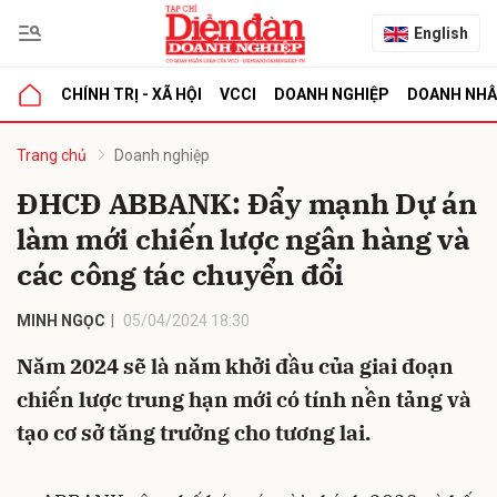
English
CHÍNH TRỊ - XÃ HỘI
VCCI
DOANH NGHIỆP
DOANH NH
bình luận
Trang chủ
Doanh nghiệp
ĐHCĐ ABBANK: Đẩy mạnh Dự án
làm mới chiến lược ngân hàng và
các công tác chuyển đổi
MINH NGỌC
05/04/2024 18:30
Năm 2024 sẽ là năm khởi đầu của giai đoạn
Hủy
G
chiến lược trung hạn mới có tính nền tảng và
tạo cơ sở tăng trưởng cho tương lai.