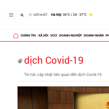
Hà Nội
36°C
/ 26 - 37°C
MỚI NHẤT
CHÍNH TRỊ - XÃ HỘI
VCCI
DOANH NGHIỆP
DOANH NHÂN
P
dịch Covid-19
Tin tức cập nhật liên quan đến dịch Covid-19