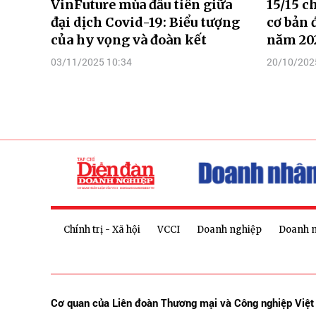
VinFuture mùa đầu tiên giữa
15/15 ch
đại dịch Covid-19: Biểu tượng
cơ bản 
của hy vọng và đoàn kết
năm 202
03/11/2025 10:34
20/10/202
Chính trị - Xã hội
VCCI
Doanh nghiệp
Doanh 
Cơ quan của Liên đoàn Thương mại và Công nghiệp Việ