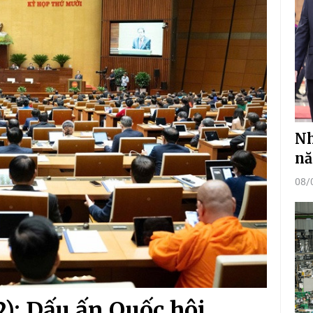
Nh
nă
08/
2): Dấu ấn Quốc hội