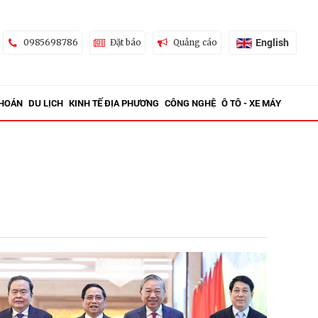
English
0985698786
Đặt báo
Quảng cáo
KHOÁN
DU LỊCH
KINH TẾ ĐỊA PHƯƠNG
CÔNG NGHỆ
Ô TÔ - XE MÁY