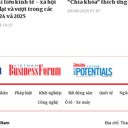
ỉ tiêu kinh tế - xã hội
“Chìa khóa” thích ứng
đạt và vượt trong các
09/09/2025 01:47
4 và 2025
5 10:37
nhân
Pháp luật
Khởi nghiệp
Bất động sản
Quốc tế
Ngâ
Công nghệ
Ô tô - Xe máy
t Nam
Địa chỉ: Tò