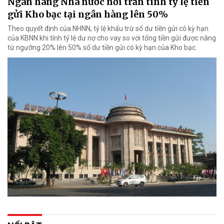
Ngân hàng Nhà nước nới trần tính tỷ lệ tiền
gửi Kho bạc tại ngân hàng lên 50%
Theo quyết định của NHNN, tỷ lệ khấu trừ số dư tiền gửi có kỳ hạn
của KBNN khi tính tỷ lệ dư nợ cho vay so với tổng tiền gửi được nâng
từ ngưỡng 20% lên 50% số dư tiền gửi có kỳ hạn của Kho bạc.