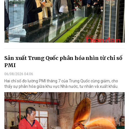
Sản xuất Trung Quốc phân hóa nhìn từ chỉ số
PMI
06/08/2026 04:06
Hai chỉ số đo lường PMI tháng 7 của Trung Quốc cùng giảm, cho
thấy sự phân hóa giữa khu vực Nhà nước, tư nhân và xuất khẩu.