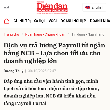
English
CHÍNH TRỊ - XÃ HỘI
VCCI
DOANH NGHIỆP
DOANH NH
bình luận
Trang chủ
Ngân hàng - Chứng khoán
Tín dụng - Ngân hàng
Dịch vụ trả lương Payroll từ ngân
hàng NCB – Lựa chọn tối ưu cho
doanh nghiệp lớn
Dương Thuỳ
30/10/2025 07:47
Đáp ứng nhu cầu vận hành tinh gọn, minh
Hủy
G
bạch và số hóa toàn diện của các tập đoàn,
doanh nghiệp lớn, NCB đã triển khai nền
tảng Payroll Portal