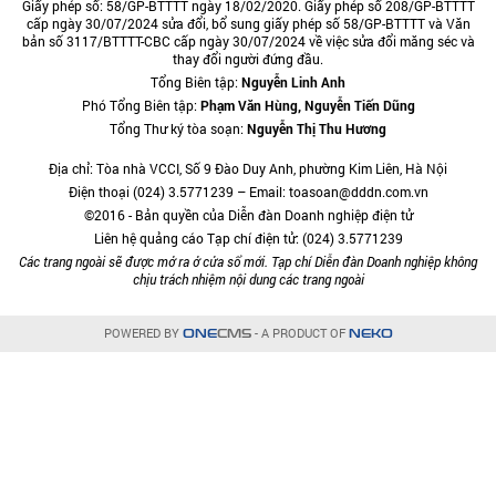
Giấy phép số: 58/GP-BTTTT ngày 18/02/2020. Giấy phép số 208/GP-BTTTT
cấp ngày 30/07/2024 sửa đổi, bổ sung giấy phép số 58/GP-BTTTT và Văn
bản số 3117/BTTTT-CBC cấp ngày 30/07/2024 về việc sửa đổi măng séc và
thay đổi người đứng đầu.
Tổng Biên tập:
Nguyễn Linh Anh
Phó Tổng Biên tập:
Phạm Văn Hùng, Nguyễn Tiến Dũng
Tổng Thư ký tòa soạn:
Nguyễn Thị Thu Hương
Địa chỉ: Tòa nhà VCCI, Số 9 Đào Duy Anh, phường Kim Liên, Hà Nội
Điện thoại (024) 3.5771239 – Email: toasoan@dddn.com.vn
©2016 - Bản quyền của Diễn đàn Doanh nghiệp điện tử
Liên hệ quảng cáo Tạp chí điện tử: (024) 3.5771239
Các trang ngoài sẽ được mở ra ở cửa sổ mới. Tạp chí Diễn đàn Doanh nghiệp không
chịu trách nhiệm nội dung các trang ngoài
POWERED BY
- A PRODUCT OF
ONE
CMS
NEKO