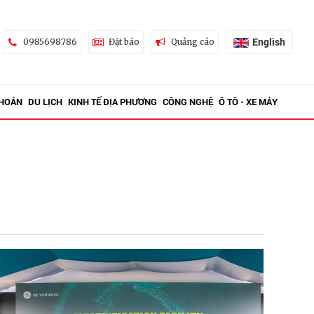
English
0985698786
Đặt báo
Quảng cáo
KHOÁN
DU LỊCH
KINH TẾ ĐỊA PHƯƠNG
CÔNG NGHỆ
Ô TÔ - XE MÁY