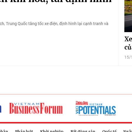
ch, Trung Quốc tăng tốc xe điện, định hình lại cạnh tranh và
Xe
củ
15/
nhân
Pháp luật
Khởi nghiệp
Bất động sản
Quốc tế
Ngâ