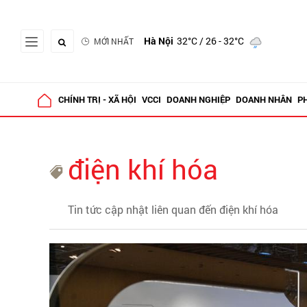
Hà Nội
32°C
/ 26 - 32°C
MỚI NHẤT
CHÍNH TRỊ - XÃ HỘI
VCCI
DOANH NGHIỆP
DOANH NHÂN
P
điện khí hóa
Tin tức cập nhật liên quan đến điện khí hóa