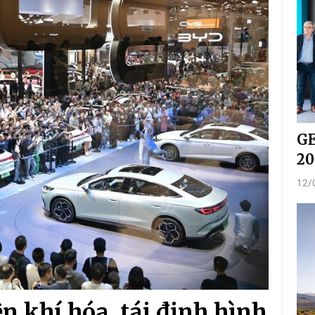
GE
20
12/
n khí hóa, tái định hình