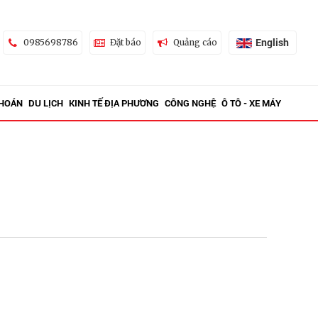
English
0985698786
Đặt báo
Quảng cáo
KHOÁN
DU LỊCH
KINH TẾ ĐỊA PHƯƠNG
CÔNG NGHỆ
Ô TÔ - XE MÁY