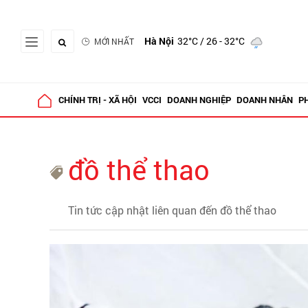
Hà Nội
32°C
/ 26 - 32°C
MỚI NHẤT
CHÍNH TRỊ - XÃ HỘI
VCCI
DOANH NGHIỆP
DOANH NHÂN
P
đồ thể thao
Tin tức cập nhật liên quan đến đồ thể thao