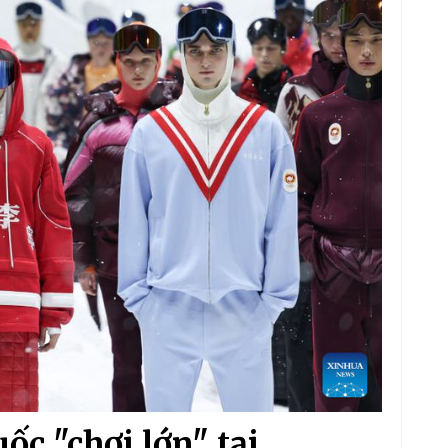
c "chơi lớn" tại