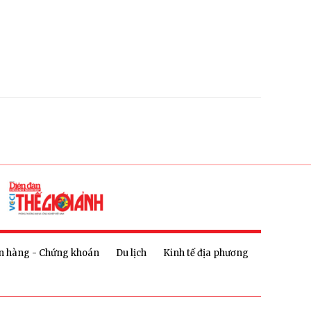
n hàng - Chứng khoán
Du lịch
Kinh tế địa phương